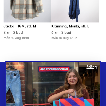
Jacka, H&M, stl. M
Klänning, Monki, stl. L
2 kr
2 bud
6 kr
3 bud
mån 10 aug 18:18
mån 10 aug 19:06
Stäng
Webbshop
Butiker
Lämna in
Vårt överskott