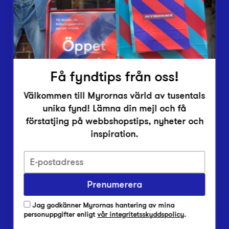
Inlämningsplatser
Om Myrorna
Lediga jobb
Pressrum
Kontakt
Få fyndtips från oss!
Välkommen till Myrornas värld av tusentals
unika fynd! Lämna din mejl och få
förstatjing på webbshopstips, nyheter och
inspiration.
Integritetsskyddspolicy
Prenumerera
Har du frågor om onlineköp, leverans eller retur?
Vanliga frågor om vår webbshop
Jag godkänner Myrornas hantering av mina
Har du frågor om vår verksamhet?
personuppgifter enligt
vår integritetsskyddspolicy
.
Vanliga frågor om Myrorna