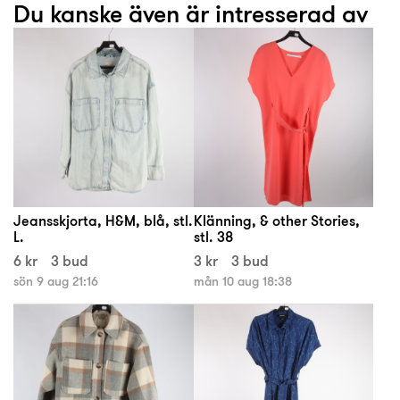
Du kanske även är intresserad av
Jeansskjorta, H&M, blå, stl.
Klänning, & other Stories,
L.
stl. 38
6 kr
3 bud
3 kr
3 bud
sön 9 aug 21:16
mån 10 aug 18:38