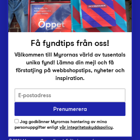
Inlämningsplatser
Om Myrorna
Lediga jobb
Pressrum
Kontakt
Få fyndtips från oss!
Välkommen till Myrornas värld av tusentals
unika fynd! Lämna din mejl och få
förstatjing på webbshopstips, nyheter och
inspiration.
Integritetsskyddspolicy
Prenumerera
Har du frågor om onlineköp, leverans eller retur?
Vanliga frågor om vår webbshop
Jag godkänner Myrornas hantering av mina
Har du frågor om vår verksamhet?
personuppgifter enligt
vår integritetsskyddspolicy
.
Vanliga frågor om Myrorna