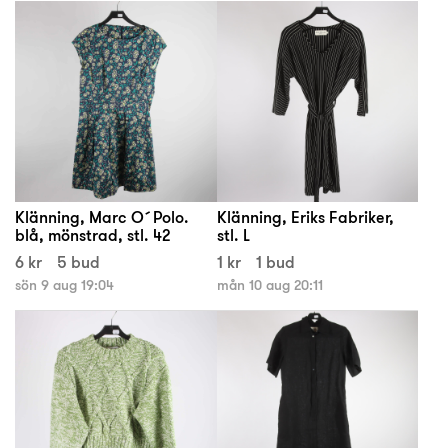
Klänning, Marc O´Polo.
Klänning, Eriks Fabriker,
blå, mönstrad, stl. 42
stl. L
6 kr
5 bud
1 kr
1 bud
sön 9 aug 19:04
mån 10 aug 20:11