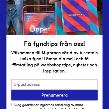
Vårt överskott
Inlämningsplatser
Om Myrorna
Lediga jobb
Pressrum
Kontakt
Få fyndtips från oss!
Välkommen till Myrornas värld av tusentals
unika fynd! Lämna din mejl och få
förstatjing på webbshopstips, nyheter och
inspiration.
Integritetsskyddspolicy
Prenumerera
Har du frågor om onlineköp, leverans eller retur?
Vanliga frågor om vår webbshop
Jag godkänner Myrornas hantering av mina
Har du frågor om vår verksamhet?