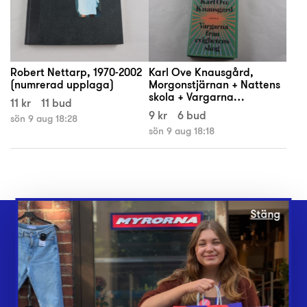
Robert Nettarp, 1970-2002
Karl Ove Knausgård,
(numrerad upplaga)
Morgonstjärnan + Nattens
skola + Vargarna…
11 kr
11 bud
9 kr
6 bud
sön 9 aug 18:28
sön 9 aug 18:18
Stäng
Webbshop
Butiker
Lämna in