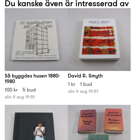
Du kanske även är intresserad av
Så byggdes husen 1880-
David R. Smyth
1980
1 kr
1 bud
100 kr
5 bud
sön 9 aug 19:57
sön 9 aug 19:51