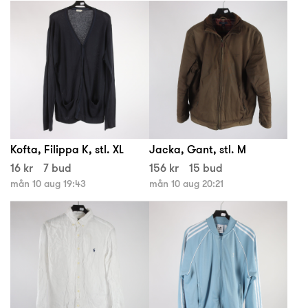
Kofta, Filippa K, stl. XL
Jacka, Gant, stl. M
16 kr
7 bud
156 kr
15 bud
mån 10 aug 19:43
mån 10 aug 20:21