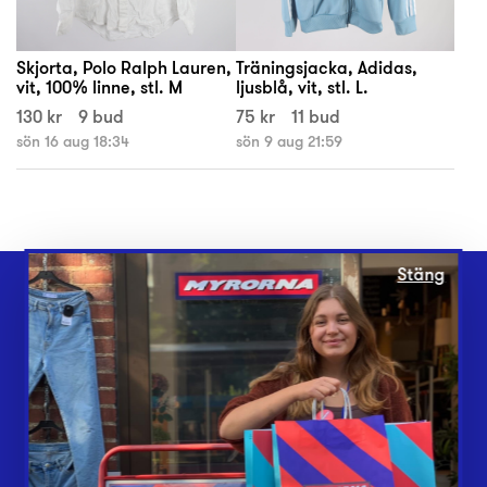
Skjorta, Polo Ralph Lauren,
Träningsjacka, Adidas,
vit, 100% linne, stl. M
ljusblå, vit, stl. L.
130 kr
9 bud
75 kr
11 bud
sön 16 aug 18:34
sön 9 aug 21:59
Stäng
Webbshop
Butiker
Lämna in
Vårt överskott