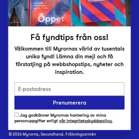
Inlämningsplatser
Om Myrorna
Lediga jobb
Pressrum
Kontakt
Få fyndtips från oss!
Välkommen till Myrornas värld av tusentals
unika fynd! Lämna din mejl och få
förstatjing på webbshopstips, nyheter och
inspiration.
Integritetsskyddspolicy
Har du frågor om onlineköp, leverans eller retur?
Prenumerera
Vanliga frågor om vår webbshop
Jag godkänner Myrornas hantering av mina
Har du frågor om vår verksamhet?
personuppgifter enligt
vår integritetsskyddspolicy
.
Vanliga frågor om Myrorna
© 2026 Myrorna, Secondhand. Frälsningsarmén