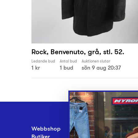
Rock, Benvenuto, grå, stl. 52.
Ledande bud
Antal bud
Auktionen slutar
1 kr
1 bud
sön 9 aug 20:37
Webbshop
Inlämningsplatse
Butiker
Om Myrorna