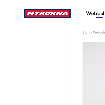
Sök
Webbs
Start
/
Webbsh