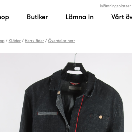
Inlämningsplatser
hop
Butiker
Lämna in
Vårt ö
op
/
Kläder
/
Herrkläder
/
Överdelar herr