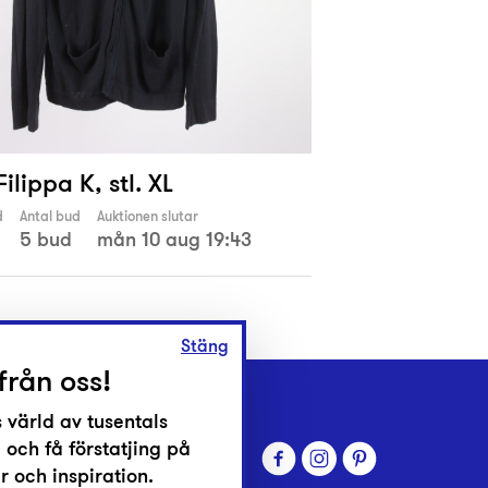
Filippa K, stl. XL
d
Antal bud
Auktionen slutar
5 bud
mån 10 aug 19:43
Stäng
från oss!
 värld av tusentals
 och få förstatjing på
 och inspiration.