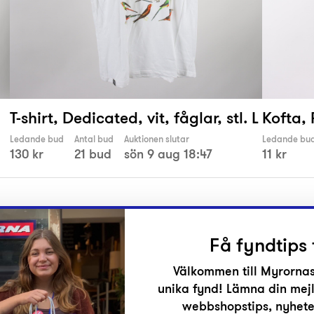
T-shirt, Dedicated, vit, fåglar, stl. L
Kofta, 
Ledande bud
Antal bud
Auktionen slutar
Ledande bu
130 kr
21 bud
sön 9 aug 18:47
11 kr
Få fyndtips 
Välkommen till Myrornas
unika fynd! Lämna din mejl
r
webbshopstips, nyheter