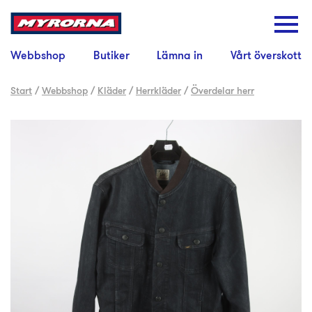
Webbshop
Butiker
Lämna in
Vårt överskott
Start
/
Webbshop
/
Kläder
/
Herrkläder
/
Överdelar herr