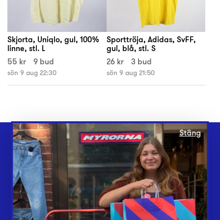
Skjorta, Uniqlo, gul, 100%
Sporttröja, Adidas, SvFF,
linne, stl. L
gul, blå, stl. S
55 kr
9 bud
26 kr
3 bud
sön 9 aug 22:30
sön 9 aug 21:50
Stäng
Webbshop
Butiker
Lämna in
Vårt överskott