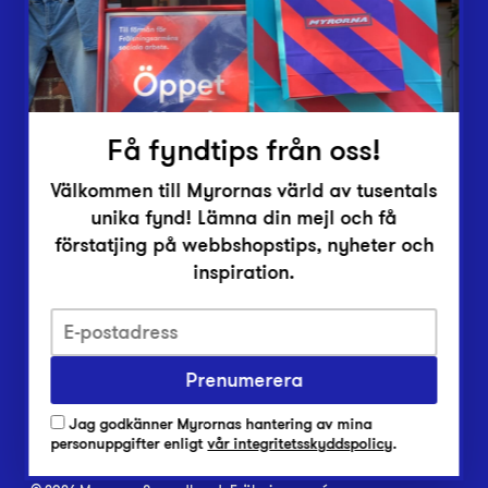
Inlämningsplatser
Om Myrorna
Lediga jobb
Pressrum
Kontakt
Få fyndtips från oss!
Välkommen till Myrornas värld av tusentals
unika fynd! Lämna din mejl och få
förstatjing på webbshopstips, nyheter och
inspiration.
Integritetsskyddspolicy
Prenumerera
Har du frågor om onlineköp, leverans eller retur?
Vanliga frågor om vår webbshop
Jag godkänner Myrornas hantering av mina
Har du frågor om vår verksamhet?
personuppgifter enligt
vår integritetsskyddspolicy
.
Vanliga frågor om Myrorna