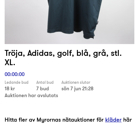
Tröja, Adidas, golf, blå, grå, stl.
XL.
00:00:00
Ledande bud
Antal bud
Auktionen slutar
18 kr
7 bud
sön 7 jun 21:28
Auktionen har avslutats
Hitta fler av Myrornas nätauktioner för
kläder
här