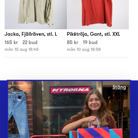
Jacka, Fjällräven, stl. L
Pikétröja, Gant, stl. XXL
165 kr
22 bud
85 kr
19 bud
mån 10 aug 18:45
mån 10 aug 18:58
Stäng
Webbshop
Butiker
Lämna in
Vårt överskott