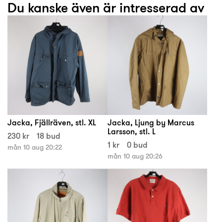
Du kanske även är intresserad av
Jacka, Fjällräven, stl. XL
Jacka, Ljung by Marcus
Larsson, stl. L
230 kr
18 bud
1 kr
0 bud
mån 10 aug 20:22
mån 10 aug 20:26