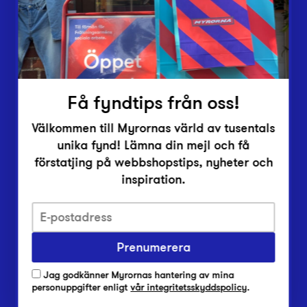
Inlämningsplatser
Om Myrorna
Lediga jobb
Pressrum
Kontakt
Få fyndtips från oss!
Välkommen till Myrornas värld av tusentals
unika fynd! Lämna din mejl och få
förstatjing på webbshopstips, nyheter och
inspiration.
Integritetsskyddspolicy
Prenumerera
Har du frågor om onlineköp, leverans eller retur?
Vanliga frågor om vår webbshop
Jag godkänner Myrornas hantering av mina
Har du frågor om vår verksamhet?
personuppgifter enligt
vår integritetsskyddspolicy
.
Vanliga frågor om Myrorna