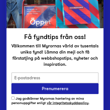
Inlämningsplatser
Om Myrorna
Lediga jobb
Pressrum
Kontakt
Få fyndtips från oss!
Välkommen till Myrornas värld av tusentals
unika fynd! Lämna din mejl och få
förstatjing på webbshopstips, nyheter och
inspiration.
Integritetsskyddspolicy
Prenumerera
Har du frågor om onlineköp, leverans eller retur?
Vanliga frågor om vår webbshop
Jag godkänner Myrornas hantering av mina
Har du frågor om vår verksamhet?
personuppgifter enligt
vår integritetsskyddspolicy
.
Vanliga frågor om Myrorna