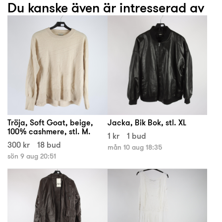
Du kanske även är intresserad av
Tröja, Soft Goat, beige,
Jacka, Bik Bok, stl. XL
100% cashmere, stl. M.
1 kr
1 bud
300 kr
18 bud
mån 10 aug 18:35
sön 9 aug 20:51