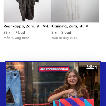
Regnkappa, Zara, stl. M-L
Klänning, Zara, stl. M
28 kr
7 bud
3 kr
3 bud
mån 10 aug 18:56
mån 10 aug 18:10
Stäng
Webbshop
Butiker
Lämna in
Vårt överskott