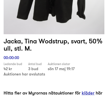
Jacka, Tina Wodstrup, svart, 50%
ull, stl. M.
00:00:00
Ledande bud
Antal bud
Auktionen slutar
42 kr
3 bud
sön 17 maj 19:17
Auktionen har avslutats
Hitta fler av Myrornas nätauktioner för
kläder
här