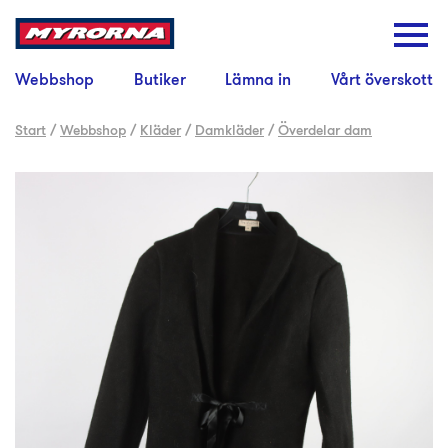
Webbshop
Butiker
Lämna in
Vårt överskott
Start
/
Webbshop
/
Kläder
/
Damkläder
/
Överdelar dam