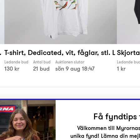
.
T-shirt, Dedicated, vit, fåglar, stl. L
Skjorta
Ledande bud
Antal bud
Auktionen slutar
Ledande bu
130 kr
21 bud
sön 9 aug 18:47
1 kr
Få fyndtips 
Välkommen till Myrornas
unika fynd! Lämna din mejl
r