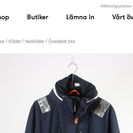
Inlämningsplatser
hop
Butiker
Lämna in
Vårt ö
op
/
Kläder
/
Herrkläder
/
Överdelar herr