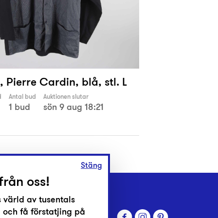
, Pierre Cardin, blå, stl. L
d
Antal bud
Auktionen slutar
1 bud
sön 9 aug 18:21
Stäng
från oss!
 värld av tusentals
 och få förstatjing på