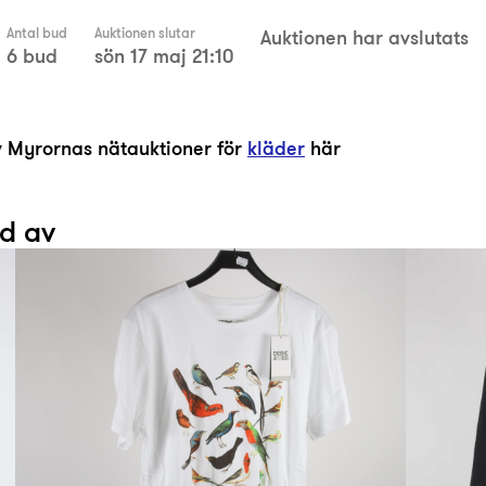
Antal bud
Auktionen slutar
Auktionen har avslutats
6 bud
sön 17 maj 21:10
av Myrornas nätauktioner för
kläder
här
ad av