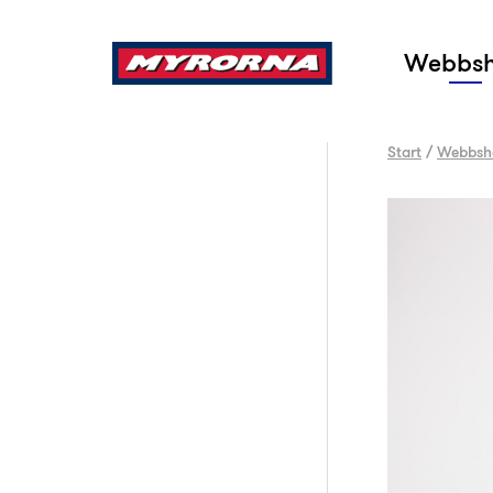
Sök
Webbs
Start
/
Webbsh