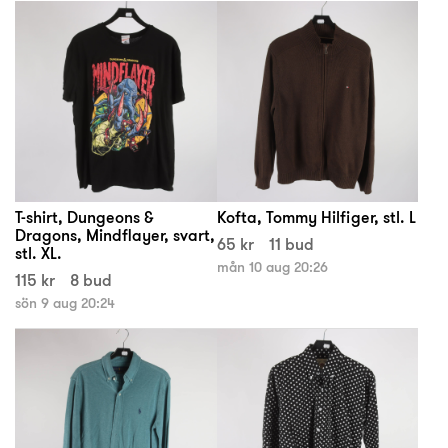
T-shirt, Dungeons &
Kofta, Tommy Hilfiger, stl. L
Dragons, Mindflayer, svart,
65 kr
11 bud
stl. XL.
mån 10 aug 20:26
115 kr
8 bud
sön 9 aug 20:24