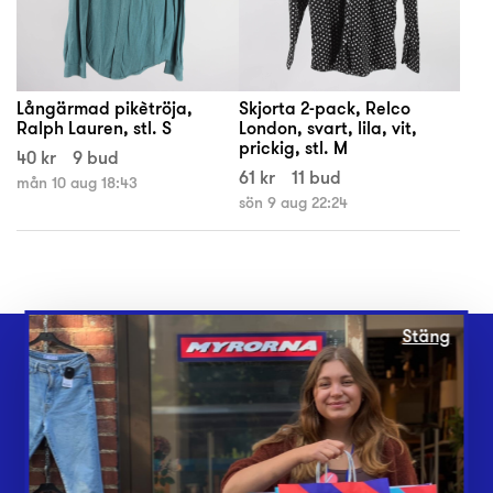
Långärmad pikètröja,
Skjorta 2-pack, Relco
Ralph Lauren, stl. S
London, svart, lila, vit,
prickig, stl. M
40 kr
9 bud
61 kr
11 bud
mån 10 aug 18:43
sön 9 aug 22:24
Stäng
Webbshop
Butiker
Lämna in