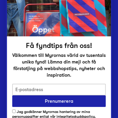
Vårt överskott
Inlämningsplatser
Om Myrorna
Lediga jobb
Pressrum
Kontakt
Få fyndtips från oss!
Välkommen till Myrornas värld av tusentals
unika fynd! Lämna din mejl och få
förstatjing på webbshopstips, nyheter och
inspiration.
Integritetsskyddspolicy
Prenumerera
Har du frågor om onlineköp, leverans eller retur?
Vanliga frågor om vår webbshop
Jag godkänner Myrornas hantering av mina
Har du frågor om vår verksamhet?
personuppgifter enligt
vår integritetsskyddspolicy
.
Vanliga frågor om Myrorna