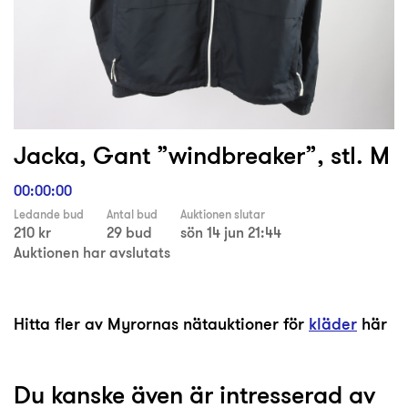
Jacka, Gant ”windbreaker”, stl. M
00:00:00
Ledande bud
Antal bud
Auktionen slutar
210 kr
29 bud
sön 14 jun 21:44
Auktionen har avslutats
Hitta fler av Myrornas nätauktioner för
kläder
här
Du kanske även är intresserad av