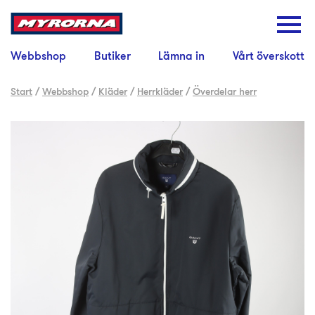
Webbshop
Butiker
Lämna in
Vårt överskott
Start
/
Webbshop
/
Kläder
/
Herrkläder
/
Överdelar herr