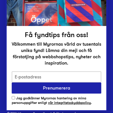
Inlämningsplatser
Om Myrorna
Lediga jobb
Pressrum
Kontakt
Få fyndtips från oss!
Välkommen till Myrornas värld av tusentals
unika fynd! Lämna din mejl och få
förstatjing på webbshopstips, nyheter och
inspiration.
Integritetsskyddspolicy
Prenumerera
Har du frågor om onlineköp, leverans eller retur?
Vanliga frågor om vår webbshop
Jag godkänner Myrornas hantering av mina
Har du frågor om vår verksamhet?
personuppgifter enligt
vår integritetsskyddspolicy
.
Vanliga frågor om Myrorna