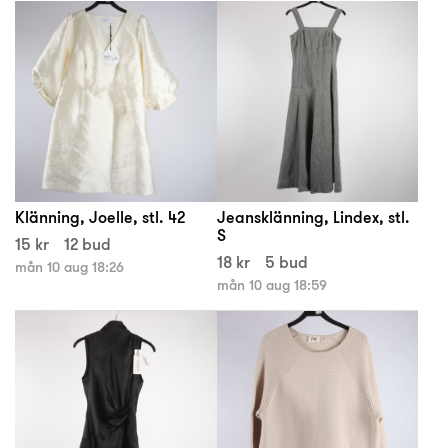
Klänning, Joelle, stl. 42
Jeansklänning, Lindex, stl.
S
15 kr
12 bud
18 kr
5 bud
mån 10 aug 18:26
mån 10 aug 18:59