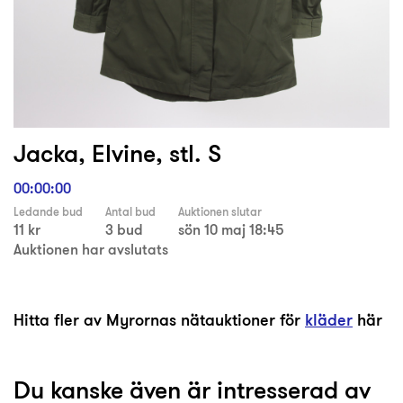
Jacka, Elvine, stl. S
00:00:00
Ledande bud
Antal bud
Auktionen slutar
11 kr
3 bud
sön 10 maj 18:45
Auktionen har avslutats
Hitta fler av Myrornas nätauktioner för
kläder
här
Du kanske även är intresserad av