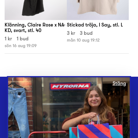
Klänning, Claire Rose x NA-
Stickad tröja, I Say, stl. L
KD, svart, stl. 40
3 kr
3 bud
1 kr
1 bud
mån 10 aug 19:12
sön 16 aug 19:09
Stäng
Webbshop
Butiker
Lämna in
Vårt överskott