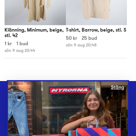
Klänning, Minimum, beige,
T-shirt, Barrow, beige, stl. S
stl. 42
50 kr
25 bud
1 kr
1 bud
sön 9 aug 20:48
sön 9 aug 20:44
Stäng
Webbshop
Butiker
Lämna in
Vårt överskott