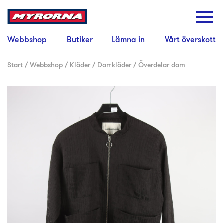
Webbshop
Butiker
Lämna in
Vårt överskott
Start
/
Webbshop
/
Kläder
/
Damkläder
/
Överdelar dam