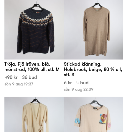
Tröja, Fjällräven, blå,
Stickad klänning,
mönstrad, 100% ull, stl. M
Holebrook, beige, 80 % ull,
stl. S
490 kr
36 bud
6 kr
4 bud
sön 9 aug 19:37
sön 9 aug 22:09