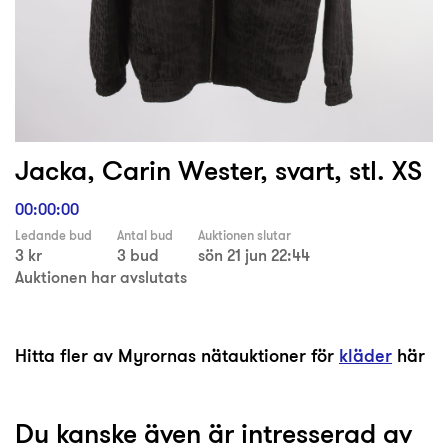
Jacka, Carin Wester, svart, stl. XS
00:00:00
Ledande bud
Antal bud
Auktionen slutar
3 kr
3 bud
sön 21 jun 22:44
Auktionen har avslutats
Hitta fler av Myrornas nätauktioner för
kläder
här
Du kanske även är intresserad av