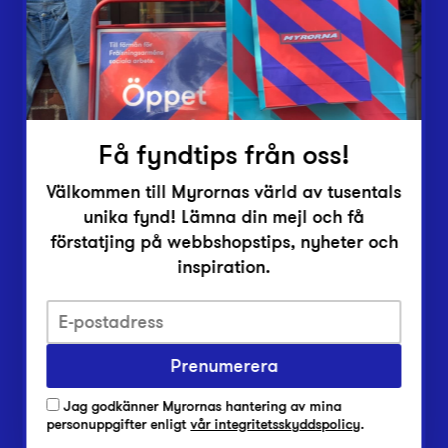
Inlämningsplatser
Om Myrorna
Lediga jobb
Pressrum
Kontakt
Få fyndtips från oss!
Välkommen till Myrornas värld av tusentals
unika fynd! Lämna din mejl och få
förstatjing på webbshopstips, nyheter och
inspiration.
Integritetsskyddspolicy
Prenumerera
Har du frågor om onlineköp, leverans eller retur?
Vanliga frågor om vår webbshop
Jag godkänner Myrornas hantering av mina
Har du frågor om vår verksamhet?
personuppgifter enligt
vår integritetsskyddspolicy
.
Vanliga frågor om Myrorna