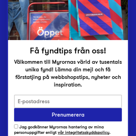
Inlämningsplatser
Om Myrorna
Lediga jobb
Pressrum
Kontakt
Få fyndtips från oss!
Välkommen till Myrornas värld av tusentals
unika fynd! Lämna din mejl och få
förstatjing på webbshopstips, nyheter och
inspiration.
Integritetsskyddspolicy
Prenumerera
Har du frågor om onlineköp, leverans eller retur?
Vanliga frågor om vår webbshop
Jag godkänner Myrornas hantering av mina
Har du frågor om vår verksamhet?
personuppgifter enligt
vår integritetsskyddspolicy
.
Vanliga frågor om Myrorna