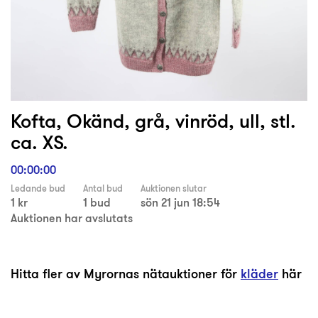
Kofta, Okänd, grå, vinröd, ull, stl.
ca. XS.
00:00:00
Ledande bud
Antal bud
Auktionen slutar
1 kr
1 bud
sön 21 jun 18:54
Auktionen har avslutats
Hitta fler av Myrornas nätauktioner för
kläder
här