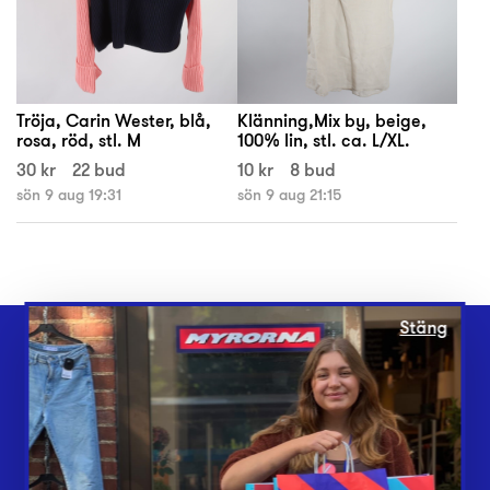
Tröja, Carin Wester, blå,
Klänning,Mix by, beige,
rosa, röd, stl. M
100% lin, stl. ca. L/XL.
30 kr
22 bud
10 kr
8 bud
sön 9 aug 19:31
sön 9 aug 21:15
Stäng
Webbshop
Butiker
Lämna in
Vårt överskott