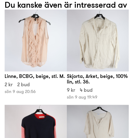
Du kanske även är intresserad av
Linne, BCBG, beige, stl. M.
Skjorta, Arket, beige, 100%
lin, stl. 36.
2 kr
2 bud
9 kr
4 bud
sön 9 aug 20:56
sön 9 aug 19:49