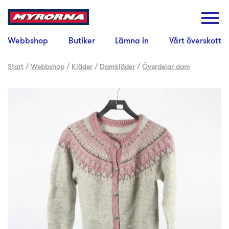
Webbshop
Butiker
Lämna in
Vårt överskott
Start
/
Webbshop
/
Kläder
/
Damkläder
/
Överdelar dam