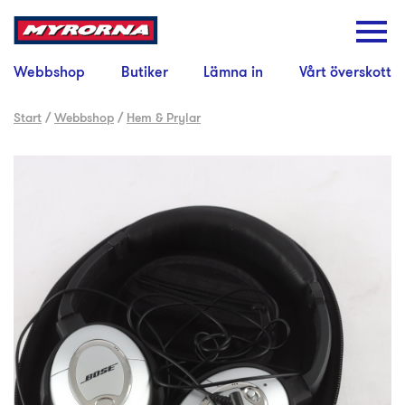
Webbshop
Butiker
Lämna in
Vårt överskott
Start
/
Webbshop
/
Hem & Prylar