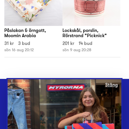
Påslakan & örngott,
Lockskål, porslin,
Moomin Arabia
Rörstrand ”Picknick”
31 kr
3 bud
201 kr
14 bud
sön 16 aug 20:12
sön 9 aug 20:28
Stäng
Webbshop
Butiker
Lämna in
Vårt överskott