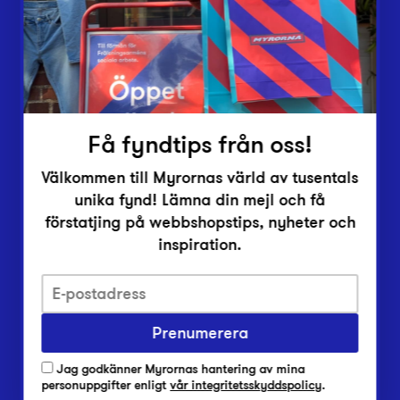
Inlämningsplatser
Om Myrorna
Lediga jobb
Pressrum
Kontakt
Få fyndtips från oss!
Välkommen till Myrornas värld av tusentals
unika fynd! Lämna din mejl och få
förstatjing på webbshopstips, nyheter och
inspiration.
Integritetsskyddspolicy
Prenumerera
Har du frågor om onlineköp, leverans eller retur?
Vanliga frågor om vår webbshop
Jag godkänner Myrornas hantering av mina
Har du frågor om vår verksamhet?
personuppgifter enligt
vår integritetsskyddspolicy
.
Vanliga frågor om Myrorna