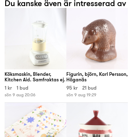
Du kanske även är intresserad av
Köksmaskin, Blender,
Figurin, björn, Karl Persson,
Kitchen Aid. Samfraktas ej.
Höganäs
1 kr
1 bud
95 kr
21 bud
sön 9 aug 20:06
sön 9 aug 19:29