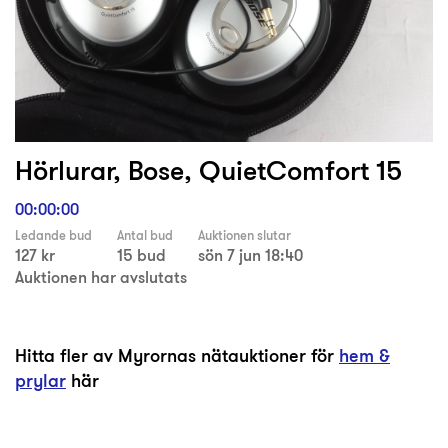
Hörlurar, Bose, QuietComfort 15
00:00:00
Ledande bud
Antal bud
Auktionen slutar
127 kr
15 bud
sön 7 jun 18:40
Auktionen har avslutats
Hitta fler av Myrornas nätauktioner för
hem &
prylar
här