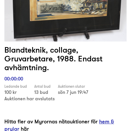
Blandteknik, collage,
Gruvarbetare, 1988. Endast
avhämtning.
00:00:00
Ledande bud
Antal bud
Auktionen slutar
100 kr
13 bud
sön 7 jun 19:47
Auktionen har avslutats
Hitta fler av Myrornas nätauktioner för
hem &
prylar
här