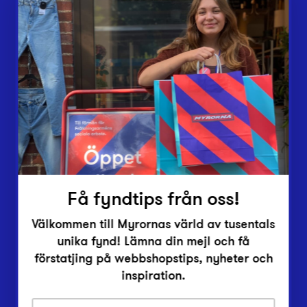
Webbshop
Butiker
Lämna in
Vårt överskott
Inlämningsplatser
Om Myrorna
Lediga jobb
Pressrum
Kontakt
Få fyndtips från oss!
Välkommen till Myrornas värld av tusentals
unika fynd! Lämna din mejl och få
förstatjing på webbshopstips, nyheter och
inspiration.