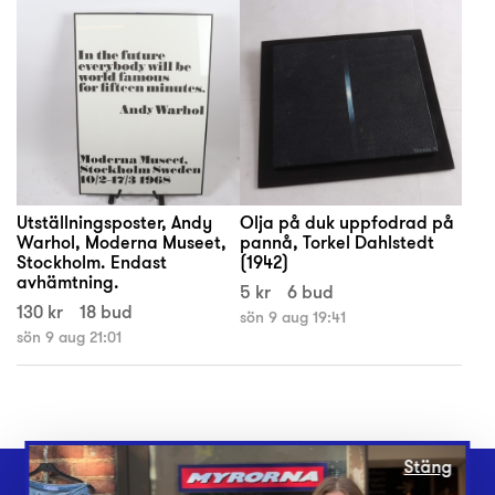
Utställningsposter, Andy
Olja på duk uppfodrad på
Warhol, Moderna Museet,
pannå, Torkel Dahlstedt
Stockholm. Endast
(1942)
avhämtning.
5 kr
6 bud
130 kr
18 bud
sön 9 aug 19:41
sön 9 aug 21:01
Stäng