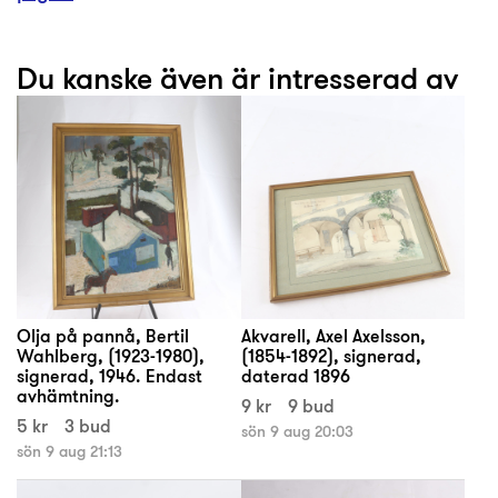
Du kanske även är intresserad av
Olja på pannå, Bertil
Akvarell, Axel Axelsson,
Wahlberg, (1923-1980),
(1854-1892), signerad,
signerad, 1946. Endast
daterad 1896
avhämtning.
9 kr
9 bud
5 kr
3 bud
sön 9 aug 20:03
sön 9 aug 21:13