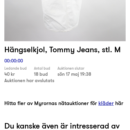
Hängselkjol, Tommy Jeans, stl. M
00:00:00
Ledande bud
Antal bud
Auktionen slutar
40 kr
18 bud
sön 17 maj 19:38
Auktionen har avslutats
Hitta fler av Myrornas nätauktioner för
kläder
här
Du kanske även är intresserad av