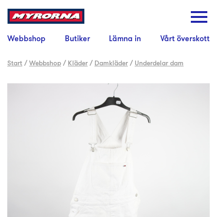
Webbshop
Butiker
Lämna in
Vårt överskott
Start
/
Webbshop
/
Kläder
/
Damkläder
/
Underdelar dam