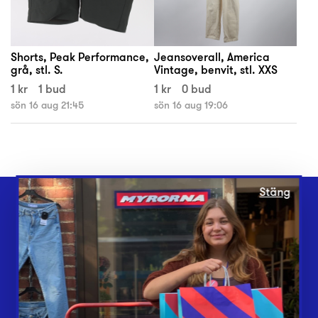
Shorts, Peak Performance,
Jeansoverall, America
grå, stl. S.
Vintage, benvit, stl. XXS
1 kr
1 bud
1 kr
0 bud
sön 16 aug 21:45
sön 16 aug 19:06
Stäng
Webbshop
Butiker
Lämna in
Vårt överskott