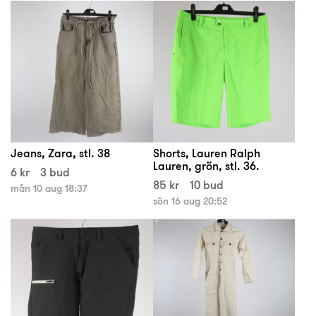
Jeans, Zara, stl. 38
Shorts, Lauren Ralph
Lauren, grön, stl. 36.
6 kr
3 bud
85 kr
10 bud
mån 10 aug 18:37
sön 16 aug 20:52