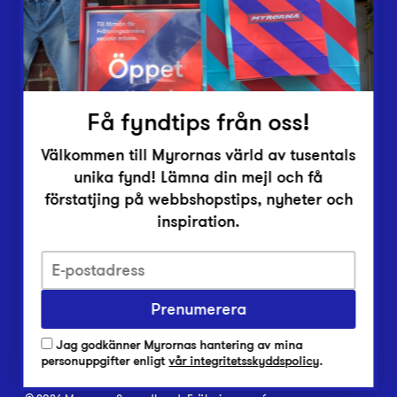
Inlämningsplatser
Om Myrorna
Lediga jobb
Pressrum
Kontakt
Få fyndtips från oss!
Välkommen till Myrornas värld av tusentals
unika fynd! Lämna din mejl och få
förstatjing på webbshopstips, nyheter och
inspiration.
Integritetsskyddspolicy
Prenumerera
Har du frågor om onlineköp, leverans eller retur?
Vanliga frågor om vår webbshop
Jag godkänner Myrornas hantering av mina
Har du frågor om vår verksamhet?
personuppgifter enligt
vår integritetsskyddspolicy
.
Vanliga frågor om Myrorna