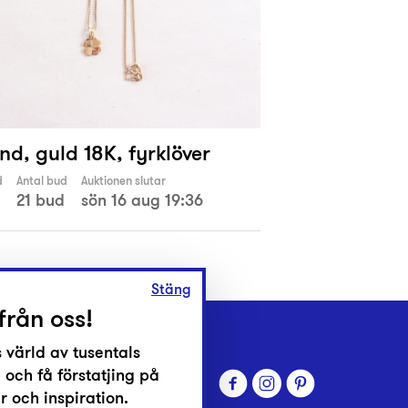
d, guld 18K, fyrklöver
d
Antal bud
Auktionen slutar
21 bud
sön 16 aug 19:36
Stäng
från oss!
 värld av tusentals
 och få förstatjing på
 och inspiration.