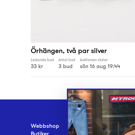
Örhängen, två par silver
Ledande bud
Antal bud
Auktionen slutar
33 kr
3 bud
sön 16 aug 19:44
Webbshop
Inlämningsplatse
Butiker
Om Myrorna