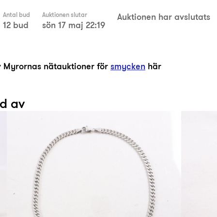
Antal bud
Auktionen slutar
Auktionen har avslutats
12 bud
sön 17 maj 22:19
av Myrornas nätauktioner för
smycken
här
ad av