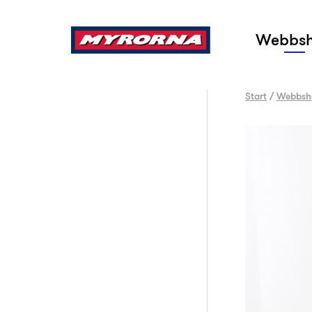
Sök
Webbs
Start
/
Webbsh