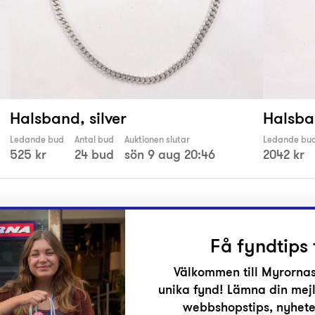
Halsband, silver
Halsban
Ledande bud
Antal bud
Auktionen slutar
Ledande bu
525 kr
24 bud
sön 9 aug 20:46
2042 kr
Få fyndtips 
Välkommen till Myrornas
unika fynd! Lämna din mejl
r
webbshopstips, nyheter