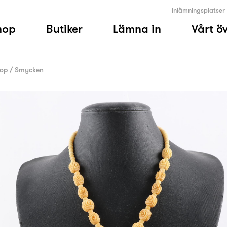
Inlämningsplatser
hop
Butiker
Lämna in
Vårt ö
op
/
Smycken