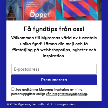
Inlämningsplatser
Om Myrorna
Lediga jobb
Pressrum
Kontakt
Få fyndtips från oss!
Välkommen till Myrornas värld av tusentals
unika fynd! Lämna din mejl och få
förstatjing på webbshopstips, nyheter och
inspiration.
Integritetsskyddspolicy
Har du frågor om onlineköp, leverans eller retur?
Prenumerera
Vanliga frågor om vår webbshop
Jag godkänner Myrornas hantering av mina
Har du frågor om vår verksamhet?
personuppgifter enligt
vår integritetsskyddspolicy
.
Vanliga frågor om Myrorna
© 2026 Myrorna, Secondhand. Frälsningsarmén