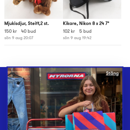
Mjukisdjur, Steiff,2 st.
Kikare, Nikon 8 x 24 7°
150 kr
40 bud
102 kr
5 bud
sön 9 aug 20:07
sön 9 aug 19:42
Stäng
Webbshop
Butiker
Lämna in
Vårt överskott