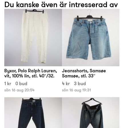
Du kanske även är intresserad av
Byxor, Polo Ralph Lauren,
Jeansshorts, Samsøe
vit, 100% lin, stl. 40″/32.
Samsøe, stl. 33″
1 kr
0 bud
4 kr
3 bud
sön 16 aug 20:54
sön 16 aug 19:31