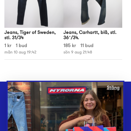
Jeans, Tiger of Sweden,
Jeans, Carhartt, blå, stl.
stl. 31/34
36″/34.
1 kr
1 bud
185 kr
11 bud
mån 10 aug 19:42
sön 9 aug 21:48
Stäng
Webbshop
Butiker
Lämna in
Vårt överskott