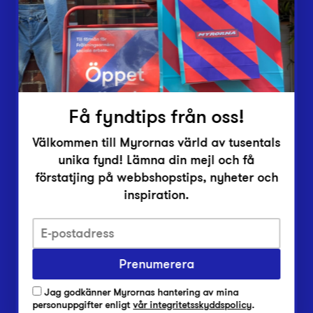
Inlämningsplatser
Om Myrorna
Lediga jobb
Pressrum
Kontakt
Få fyndtips från oss!
Välkommen till Myrornas värld av tusentals
unika fynd! Lämna din mejl och få
förstatjing på webbshopstips, nyheter och
inspiration.
Integritetsskyddspolicy
Prenumerera
Har du frågor om onlineköp, leverans eller retur?
Vanliga frågor om vår webbshop
Jag godkänner Myrornas hantering av mina
Har du frågor om vår verksamhet?
personuppgifter enligt
vår integritetsskyddspolicy
.
Vanliga frågor om Myrorna