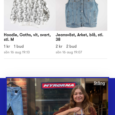
Hoodie, Goths, vit, svart,
Jeansväst, Arket, blå, stl.
stl. M
38
1 kr
1 bud
2 kr
2 bud
sön 16 aug 19:13
sön 16 aug 19:07
Stäng
Webbshop
Butiker
Lämna in