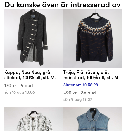
Du kanske även är intresserad av
Kappa, Noa Noa, grå,
Tröja, Fjällräven, blå,
stickad, 100% ull, stl. M.
mönstrad, 100% ull, stl. M
170 kr
9 bud
Slutar om
10
:
58
:
28
sön 16 aug 18:06
490 kr
36 bud
sön 9 aug 19:37