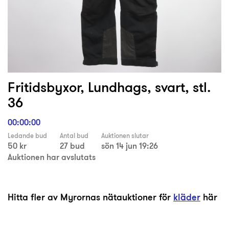
Fritidsbyxor, Lundhags, svart, stl.
36
00:00:00
Ledande bud
Antal bud
Auktionen slutar
50 kr
27 bud
sön 14 jun 19:26
Auktionen har avslutats
Hitta fler av Myrornas nätauktioner för
kläder
här