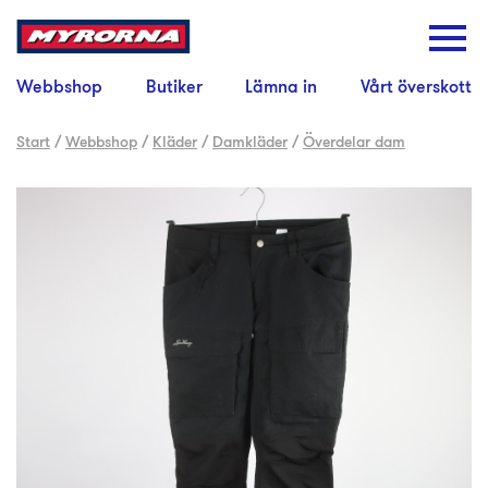
Webbshop
Butiker
Lämna in
Vårt överskott
Start
/
Webbshop
/
Kläder
/
Damkläder
/
Överdelar dam