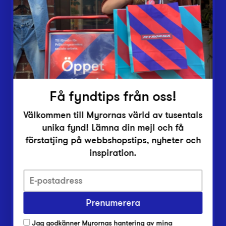
Vårt överskott
Inlämningsplatser
Om Myrorna
Lediga jobb
Pressrum
Kontakt
Få fyndtips från oss!
Välkommen till Myrornas värld av tusentals
unika fynd! Lämna din mejl och få
förstatjing på webbshopstips, nyheter och
inspiration.
Integritetsskyddspolicy
Prenumerera
Har du frågor om onlineköp, leverans eller retur?
Vanliga frågor om vår webbshop
Jag godkänner Myrornas hantering av mina
Har du frågor om vår verksamhet?