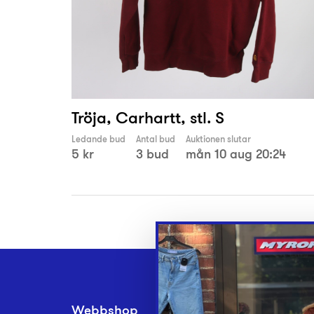
Tröja, Carhartt, stl. S
Ledande bud
Antal bud
Auktionen slutar
5 kr
3 bud
mån 10 aug 20:24
Webbshop
Inlämningsplatse