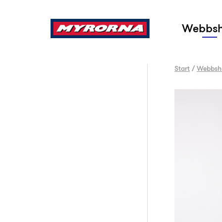
Sök
Webbs
Start
/
Webbsh