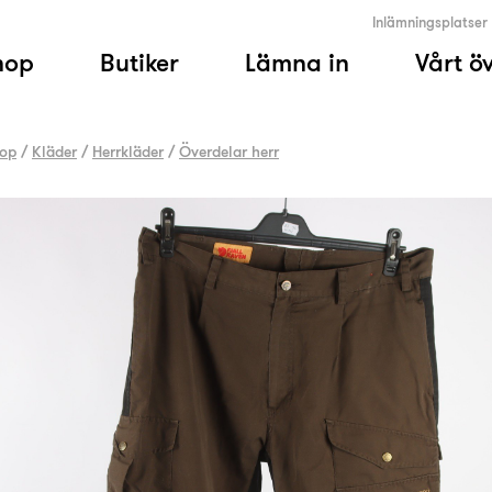
Inlämningsplatser
hop
Butiker
Lämna in
Vårt ö
op
/
Kläder
/
Herrkläder
/
Överdelar herr