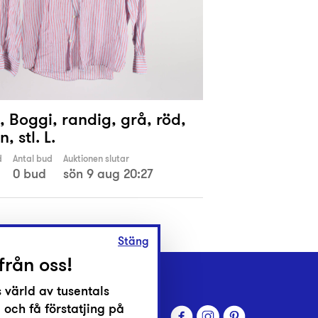
, Boggi, randig, grå, röd,
, stl. L.
d
Antal bud
Auktionen slutar
0 bud
sön 9 aug 20:27
Stäng
från oss!
 värld av tusentals
 och få förstatjing på