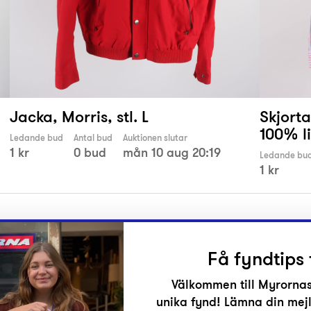
Jacka, Morris, stl. L
Skjorta
100% lin
Ledande bud
Antal bud
Auktionen slutar
1 kr
0 bud
mån 10 aug 20:19
Ledande bu
1 kr
Få fyndtips 
Välkommen till Myrornas
unika fynd! Lämna din mejl
r