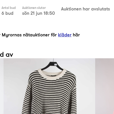
Antal bud
Auktionen slutar
Auktionen har avslutats
6 bud
sön 21 jun 18:50
av Myrornas nätauktioner för
kläder
här
ad av