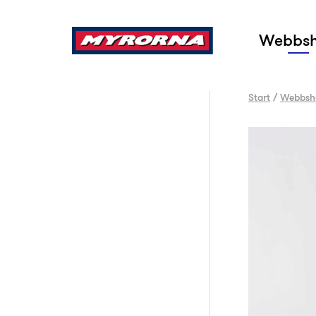
Sök
Webbs
Start
/
Webbsh