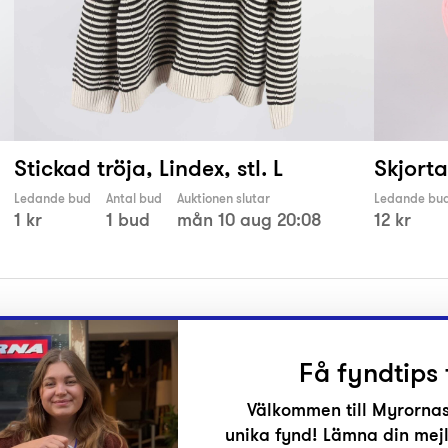
Stickad tröja, Lindex, stl. L
Skjorta
Ledande bud
Antal bud
Auktionen slutar
Ledande bu
1 kr
1 bud
mån 10 aug 20:08
12 kr
Få fyndtips 
Välkommen till Myrornas
unika fynd! Lämna din mejl
r