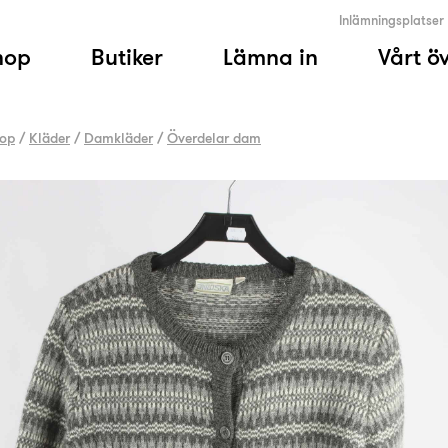
Inlämningsplatser
hop
Butiker
Lämna in
Vårt ö
op
/
Kläder
/
Damkläder
/
Överdelar dam