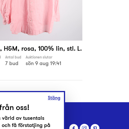
, H&M, rosa, 100% lin, stl. L.
d
Antal bud
Auktionen slutar
7 bud
sön 9 aug 19:41
Stäng
från oss!
 värld av tusentals
 och få förstatjing på