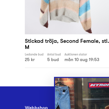
Stickad tröja, Second Female, stl.
M
Ledande bud
Antal bud
Auktionen slutar
25 kr
5 bud
mån 10 aug 19:53
Webbshop
Inlämningsplatse