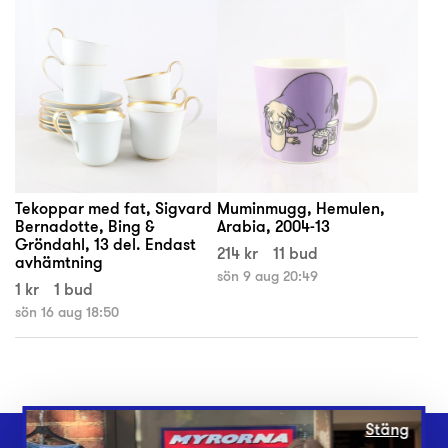
Tekoppar med fat, Sigvard
Muminmugg, Hemulen,
Bernadotte, Bing &
Arabia, 2004-13
Gröndahl, 13 del. Endast
214 kr
11 bud
avhämtning
sön 9 aug 20:49
1 kr
1 bud
sön 16 aug 18:50
Stäng