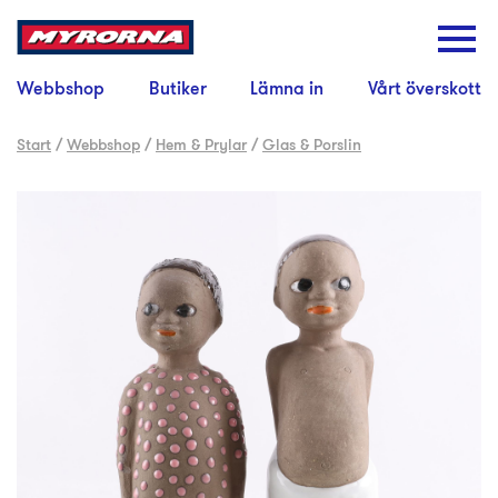
Webbshop
Butiker
Lämna in
Vårt överskott
Start
/
Webbshop
/
Hem & Prylar
/
Glas & Porslin