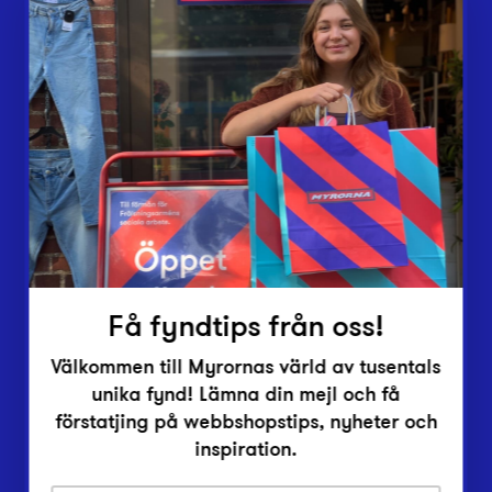
Webbshop
Butiker
Lämna in
Vårt överskott
Inlämningsplatser
Om Myrorna
Lediga jobb
Pressrum
Kontakt
Få fyndtips från oss!
Välkommen till Myrornas värld av tusentals
unika fynd! Lämna din mejl och få
förstatjing på webbshopstips, nyheter och
inspiration.