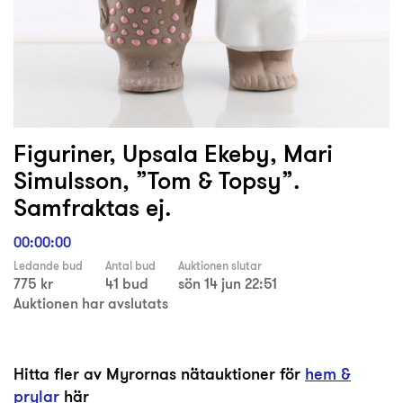
Figuriner, Upsala Ekeby, Mari
Simulsson, ”Tom & Topsy”.
Samfraktas ej.
00:00:00
Ledande bud
Antal bud
Auktionen slutar
775 kr
41 bud
sön 14 jun 22:51
Auktionen har avslutats
Hitta fler av Myrornas nätauktioner för
hem &
prylar
här