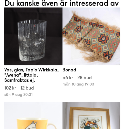
Du kanske även är intresserad av
Vas, glas, Tapio Wirkkala,
Bonad
”Avena”, IIttala,
56 kr
28 bud
Samfraktas ej.
mån 10 aug 19:33
102 kr
12 bud
sön 9 aug 20:31