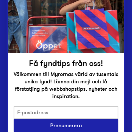
Lämna in
Vårt överskott
Inlämningsplatser
Om Myrorna
Lediga jobb
Pressrum
Kontakt
Få fyndtips från oss!
Välkommen till Myrornas värld av tusentals
unika fynd! Lämna din mejl och få
förstatjing på webbshopstips, nyheter och
inspiration.
Integritetsskyddspolicy
Prenumerera
Har du frågor om onlineköp, leverans eller retur?
Vanliga frågor om vår webbshop