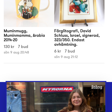
Muminmugg,
Färglitografi, David
Muminmamma, Arabia
Schluss, Israel, signerad,
2014-20
323/350. Endast
avhämtning.
130 kr
7 bud
6 kr
7 bud
sön 9 aug 20:48
sön 9 aug 21:12
Stäng
Webbshop
Butiker