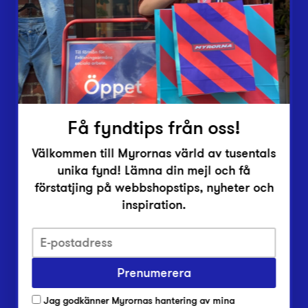
Vårt överskott
Inlämningsplatser
Om Myrorna
Lediga jobb
Pressrum
Kontakt
Få fyndtips från oss!
Välkommen till Myrornas värld av tusentals
unika fynd! Lämna din mejl och få
förstatjing på webbshopstips, nyheter och
inspiration.
Integritetsskyddspolicy
Prenumerera
Har du frågor om onlineköp, leverans eller retur?
Vanliga frågor om vår webbshop
Jag godkänner Myrornas hantering av mina
Har du frågor om vår verksamhet?