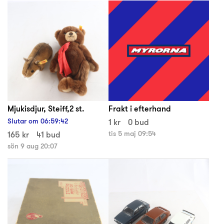
Mjukisdjur, Steiff,2 st.
Frakt i efterhand
Slutar om
06
:
59
:
42
1 kr
0 bud
165 kr
41 bud
tis 5 maj 09:54
sön 9 aug 20:07