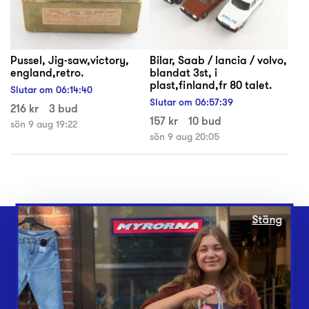
Pussel, Jig-saw,victory,
Bilar, Saab / lancia / volvo,
england,retro.
blandat 3st, i
plast,finland,fr 80 talet.
Slutar om
06
:
14
:
40
Slutar om
06
:
57
:
39
216 kr
3 bud
157 kr
10 bud
sön 9 aug 19:22
sön 9 aug 20:05
Stäng
Webbshop
Butiker
Lämna in