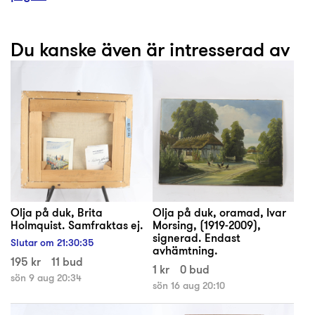
Du kanske även är intresserad av
Olja på duk, Brita
Olja på duk, oramad, Ivar
Holmquist. Samfraktas ej.
Morsing, (1919-2009),
signerad. Endast
Slutar om
21
:
30
:
35
avhämtning.
195 kr
11 bud
1 kr
0 bud
sön 9 aug 20:34
sön 16 aug 20:10