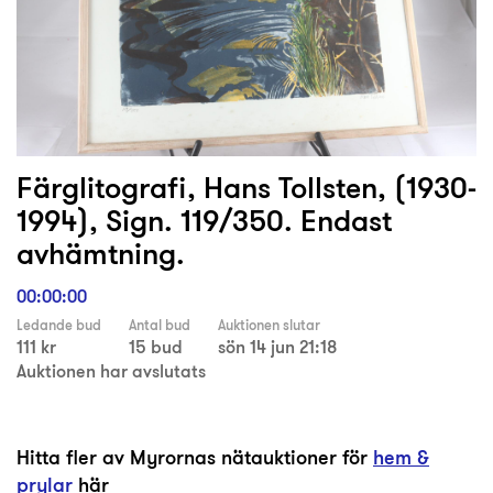
Färglitografi, Hans Tollsten, (1930-
1994), Sign. 119/350. Endast
avhämtning.
00:00:00
Ledande bud
Antal bud
Auktionen slutar
111 kr
15 bud
sön 14 jun 21:18
Auktionen har avslutats
Hitta fler av Myrornas nätauktioner för
hem &
prylar
här