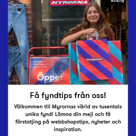
Webbshop
Butiker
Lämna in
Vårt överskott
Inlämningsplatser
Om Myrorna
Lediga jobb
Pressrum
Kontakt
Få fyndtips från oss!
Välkommen till Myrornas värld av tusentals
unika fynd! Lämna din mejl och få
förstatjing på webbshopstips, nyheter och
inspiration.