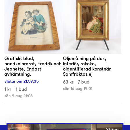
Grafiskt blad,
Oljemålning på duk,
handkolorerat, Fredrik och
interiör, rokoko,
Jeanette, Endast
oidentifierad konstnär.
avhämtning.
Samfraktas ej
Slutar om
21
:
59
:
35
63 kr
7 bud
1 kr
1 bud
sön 16 aug 19:01
sön 9 aug 21:03
Stäng