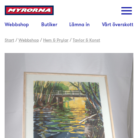
Webbshop
Butiker
Lämna in
Vårt överskott
Start
/
Webbshop
/
Hem & Prylar
/
Tavlor & Konst