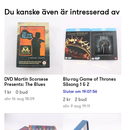
Du kanske även är intresserad av
DVD Martin Scorsese
Blu-ray Game of Thrones
Presents: The Blues
Säsong 1 & 2
1 kr
0 bud
Slutar om
19
:
07
:
55
sön 16 aug 18:09
2 kr
2 bud
sön 9 aug 19:11