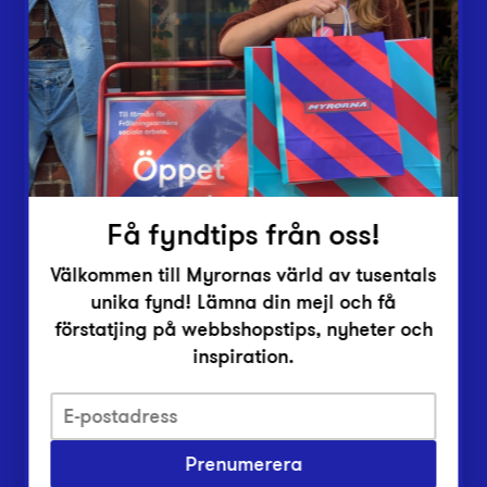
Lämna in
Vårt överskott
Inlämningsplatser
Om Myrorna
Lediga jobb
Pressrum
Kontakt
Få fyndtips från oss!
Välkommen till Myrornas värld av tusentals
unika fynd! Lämna din mejl och få
förstatjing på webbshopstips, nyheter och
inspiration.
Integritetsskyddspolicy
Prenumerera
Har du frågor om onlineköp, leverans eller retur?
Vanliga frågor om vår webbshop