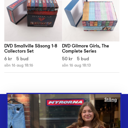
DVD Smallville Säsong 1-8
DVD Gilmore Girls, The
Collectors Set
Complete Series
6 kr
5 bud
50 kr
5 bud
sön 16 aug 18:16
sön 16 aug 18:13
Stäng
Webbshop
Butiker