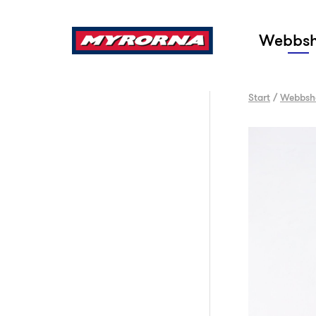
Sök
Webbs
Start
/
Webbsh