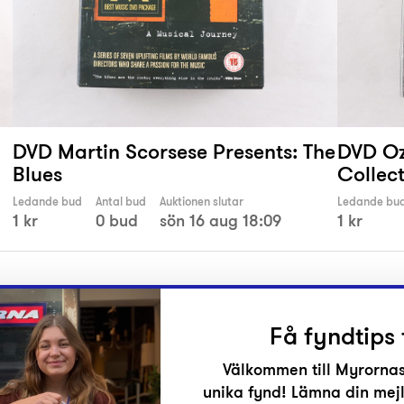
DVD Martin Scorsese Presents: The
DVD Oz
Blues
Collec
Ledande bud
Antal bud
Auktionen slutar
Ledande bu
1 kr
0 bud
sön 16 aug 18:09
1 kr
Få fyndtips 
Välkommen till Myrornas
unika fynd! Lämna din mejl
r