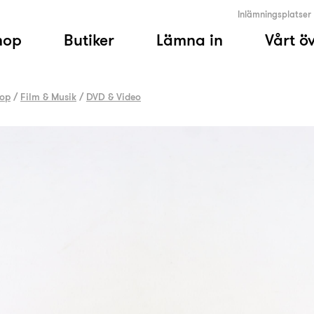
Inlämningsplatser
hop
Butiker
Lämna in
Vårt ö
op
/
Film & Musik
/
DVD & Video