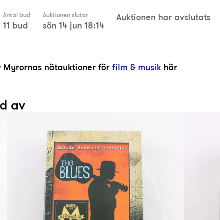
Antal bud
Auktionen slutar
Auktionen har avslutats
11 bud
sön 14 jun 18:14
av Myrornas nätauktioner för
film & musik
här
ad av