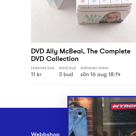
DVD Ally McBeal, The Complete
DVD Collection
Ledande bud
Antal bud
Auktionen slutar
11 kr
3 bud
sön 16 aug 18:14
Webbshop
Inlämningsplatse