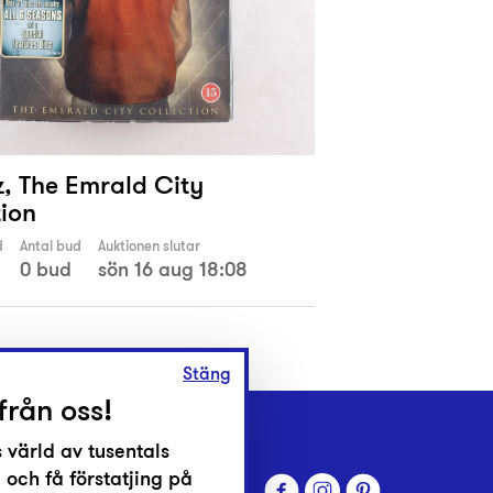
, The Emrald City
tion
d
Antal bud
Auktionen slutar
0 bud
sön 16 aug 18:08
Stäng
från oss!
 värld av tusentals
 och få förstatjing på