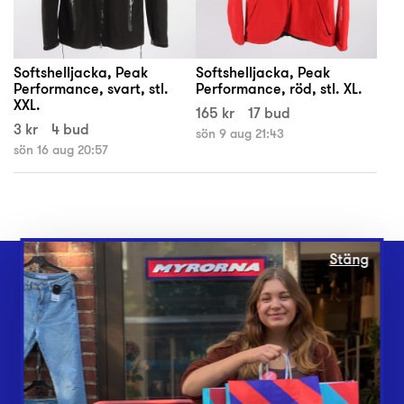
Softshelljacka, Peak
Softshelljacka, Peak
Performance, svart, stl.
Performance, röd, stl. XL.
XXL.
165 kr
17 bud
3 kr
4 bud
sön 9 aug 21:43
sön 16 aug 20:57
Stäng
Webbshop
Butiker
Lämna in
Vårt överskott