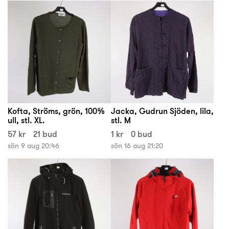
Kofta, Ströms, grön, 100%
Jacka, Gudrun Sjöden, lila,
ull, stl. XL.
stl. M
57 kr
21 bud
1 kr
0 bud
sön 9 aug 20:46
sön 16 aug 21:20