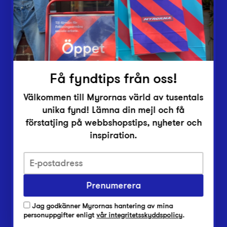
Inlämningsplatser
Om Myrorna
Lediga jobb
Pressrum
Kontakt
Få fyndtips från oss!
Välkommen till Myrornas värld av tusentals
unika fynd! Lämna din mejl och få
förstatjing på webbshopstips, nyheter och
inspiration.
Integritetsskyddspolicy
Prenumerera
Har du frågor om onlineköp, leverans eller retur?
Vanliga frågor om vår webbshop
Jag godkänner Myrornas hantering av mina
Har du frågor om vår verksamhet?
personuppgifter enligt
vår integritetsskyddspolicy
.
Vanliga frågor om Myrorna