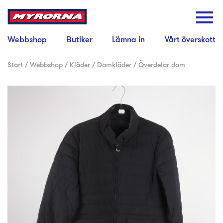
Webbshop
Butiker
Lämna in
Vårt överskott
Start
/
Webbshop
/
Kläder
/
Damkläder
/
Överdelar dam