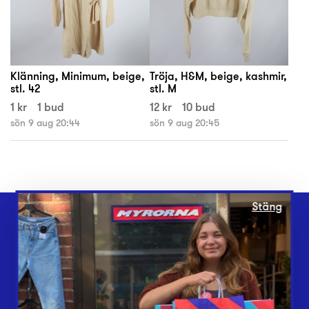
Klänning, Minimum, beige,
Tröja, H&M, beige, kashmir,
stl. 42
stl. M
1 kr
1 bud
12 kr
10 bud
sön 9 aug 20:44
sön 9 aug 20:45
Stäng
Webbshop
Butiker
Lämna in
Vårt överskott