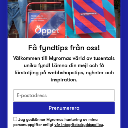
Inlämningsplatser
Om Myrorna
Lediga jobb
Pressrum
Kontakt
Få fyndtips från oss!
Välkommen till Myrornas värld av tusentals
unika fynd! Lämna din mejl och få
förstatjing på webbshopstips, nyheter och
inspiration.
Integritetsskyddspolicy
Prenumerera
Har du frågor om onlineköp, leverans eller retur?
Vanliga frågor om vår webbshop
Jag godkänner Myrornas hantering av mina
Har du frågor om vår verksamhet?
personuppgifter enligt
vår integritetsskyddspolicy
.
Vanliga frågor om Myrorna