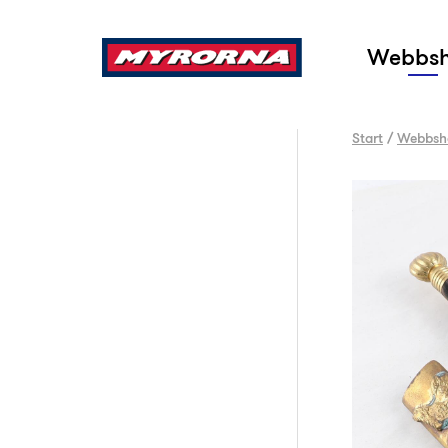
Sök
Webbs
Start
/
Webbsh