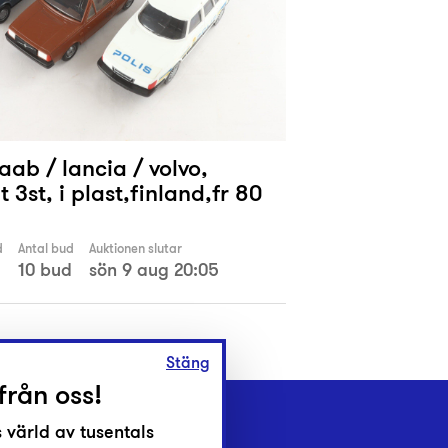
Saab / lancia / volvo,
 3st, i plast,finland,fr 80
d
Antal bud
Auktionen slutar
10 bud
sön 9 aug 20:05
Stäng
från oss!
 värld av tusentals