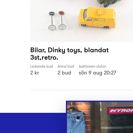
Bilar, Dinky toys, blandat
3st,retro.
Ledande bud
Antal bud
Auktionen slutar
2 kr
2 bud
sön 9 aug 20:27