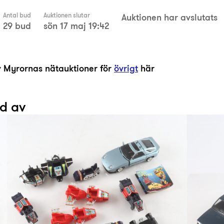
Antal bud
Auktionen slutar
Auktionen har avslutats
29 bud
sön 17 maj 19:42
av Myrornas nätauktioner för
övrigt
här
ad av