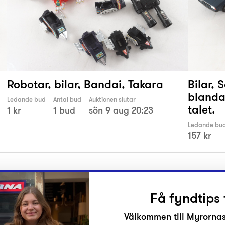
Robotar, bilar, Bandai, Takara
Bilar, 
blandat
Ledande bud
Antal bud
Auktionen slutar
talet.
1 kr
1 bud
sön 9 aug 20:23
Ledande bu
157 kr
Få fyndtips 
Välkommen till Myrornas