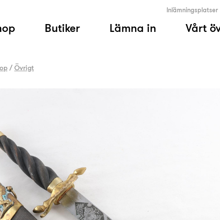
Inlämningsplatser
hop
Butiker
Lämna in
Vårt ö
op
/
Övrigt