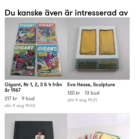
Du kanske även är intresserad av
Gigant, Nr 1, 2, 3 & 4 från
Eva Hesse, Sculpture
år 1967
120 kr
13 bud
217 kr
9 bud
sön 9 aug 19:21
sön 9 aug 19:43