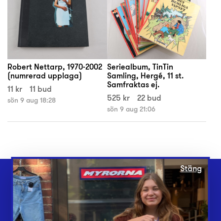
Robert Nettarp, 1970-2002
Seriealbum, TinTin
(numrerad upplaga)
Samling, Hergé, 11 st.
Samfraktas ej.
11 kr
11 bud
525 kr
22 bud
sön 9 aug 18:28
sön 9 aug 21:06
Stäng
Webbshop
Butiker