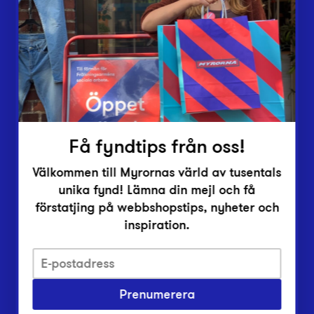
Lämna in
Vårt överskott
Inlämningsplatser
Om Myrorna
Lediga jobb
Pressrum
Kontakt
Få fyndtips från oss!
Välkommen till Myrornas värld av tusentals
unika fynd! Lämna din mejl och få
förstatjing på webbshopstips, nyheter och
inspiration.
Integritetsskyddspolicy
Prenumerera
Har du frågor om onlineköp, leverans eller retur?
Vanliga frågor om vår webbshop