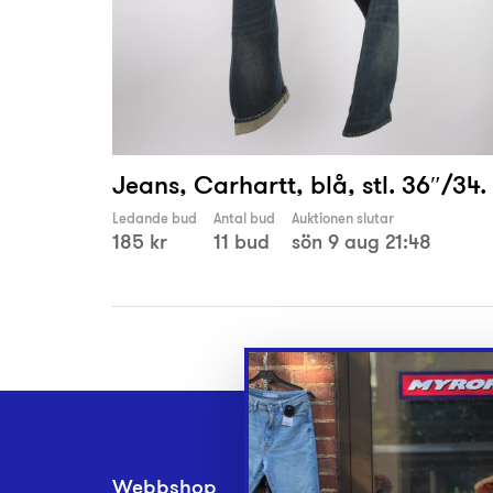
Jeans, Carhartt, blå, stl. 36″/34.
Ledande bud
Antal bud
Auktionen slutar
185 kr
11 bud
sön 9 aug 21:48
Webbshop
Inlämningsplatse