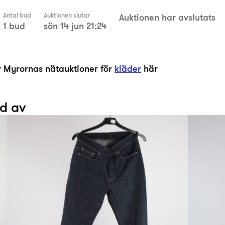
Antal bud
Auktionen slutar
Auktionen har avslutats
1 bud
sön 14 jun 21:24
av Myrornas nätauktioner för
kläder
här
ad av