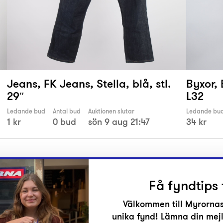
Jeans, FK Jeans, Stella, blå, stl.
Byxor,
29″
L32
Ledande bud
Antal bud
Auktionen slutar
Ledande bu
1 kr
0 bud
sön 9 aug 21:47
34 kr
Få fyndtips 
Välkommen till Myrornas
unika fynd! Lämna din mejl
r