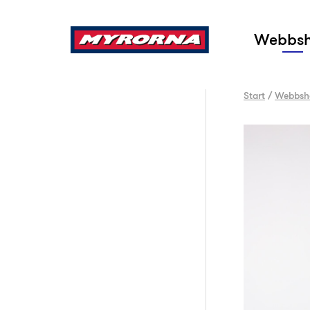
Sök
Webbs
Start
/
Webbsh