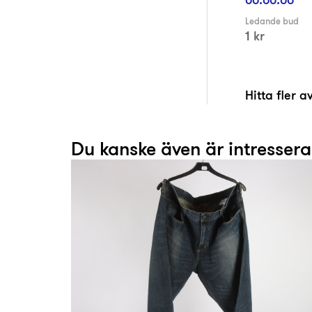
Ledande bud
1 kr
Hitta fler 
Du kanske även är intresser