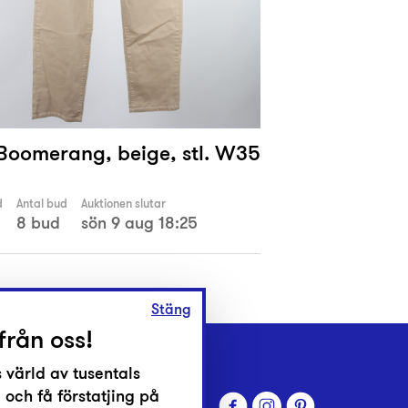
 Boomerang, beige, stl. W35
d
Antal bud
Auktionen slutar
8 bud
sön 9 aug 18:25
Stäng
från oss!
 värld av tusentals
 och få förstatjing på