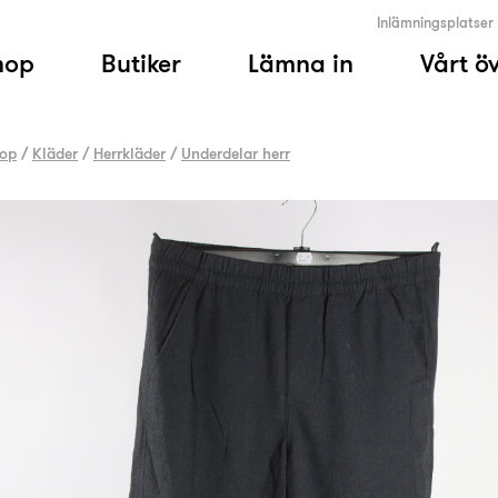
Inlämningsplatser
hop
Butiker
Lämna in
Vårt ö
op
/
Kläder
/
Herrkläder
/
Underdelar herr