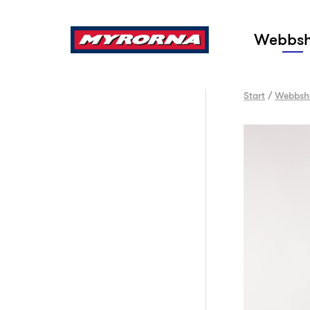
Sök
Webbs
Start
/
Webbsh