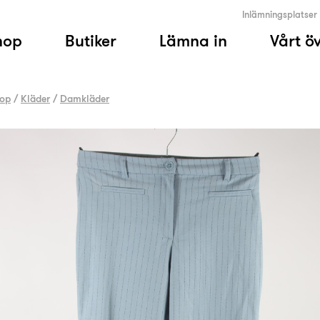
Inlämningsplatser
hop
Butiker
Lämna in
Vårt ö
op
/
Kläder
/
Damkläder