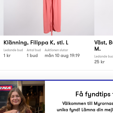
Klänning, Filippa K, stl. L
Väst, B
M.
Ledande bud
Antal bud
Auktionen slutar
1 kr
1 bud
mån 10 aug 19:19
Ledande bu
25 kr
Få fyndtips 
Välkommen till Myrornas
unika fynd! Lämna din mejl
r