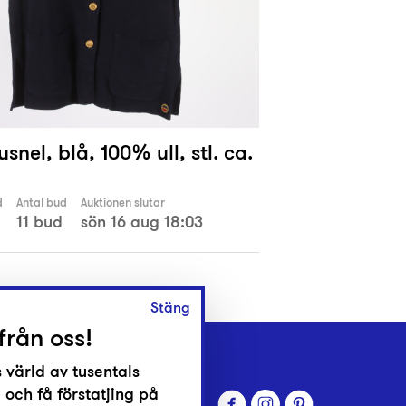
usnel, blå, 100% ull, stl. ca.
d
Antal bud
Auktionen slutar
11 bud
sön 16 aug 18:03
Stäng
från oss!
 värld av tusentals
 och få förstatjing på