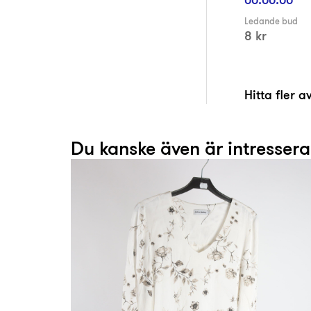
Ledande bud
8 kr
Hitta fler 
Du kanske även är intresser