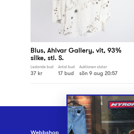
Blus, Ahlvar Gallery, vit, 93%
silke, stl. S.
Ledande bud
Antal bud
Auktionen slutar
37 kr
17 bud
sön 9 aug 20:57
Webbshop
Inlämningsplatse