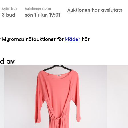
Antal bud
Auktionen slutar
Auktionen har avslutats
3 bud
sön 14 jun 19:01
av Myrornas nätauktioner för
kläder
här
ad av