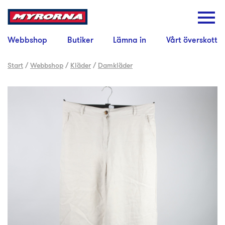
Webbshop
Butiker
Lämna in
Vårt överskott
Start
/
Webbshop
/
Kläder
/
Damkläder