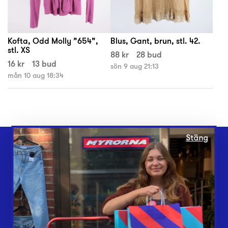
Kofta, Odd Molly ”654”,
Blus, Gant, brun, stl. 42.
stl. XS
88 kr
28 bud
16 kr
13 bud
sön 9 aug 21:13
mån 10 aug 18:34
Stäng
Webbshop
Butiker
Lämna in
Vårt överskott