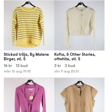
Stickad tröja, By Malene
Kofta, & Other Stories,
Birger, stl. S
offwhite, stl. S
16 kr
13 bud
3 kr
3 bud
mån 10 aug 19:15
sön 9 aug 20:31