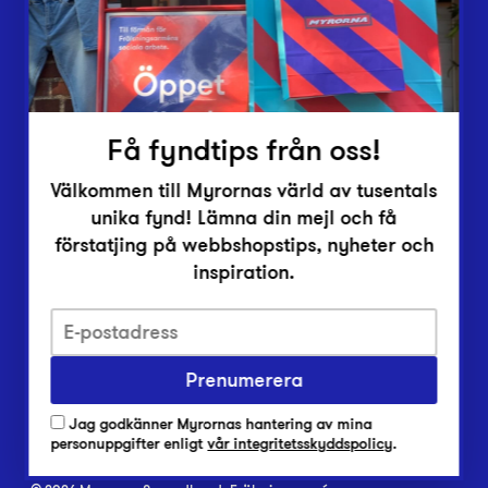
Inlämningsplatser
Om Myrorna
Lediga jobb
Pressrum
Kontakt
Få fyndtips från oss!
Välkommen till Myrornas värld av tusentals
unika fynd! Lämna din mejl och få
förstatjing på webbshopstips, nyheter och
inspiration.
Integritetsskyddspolicy
Prenumerera
Har du frågor om onlineköp, leverans eller retur?
Vanliga frågor om vår webbshop
Jag godkänner Myrornas hantering av mina
Har du frågor om vår verksamhet?
personuppgifter enligt
vår integritetsskyddspolicy
.
Vanliga frågor om Myrorna