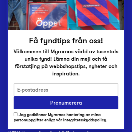
Inlämningsplatser
Om Myrorna
Lediga jobb
Pressrum
Kontakt
Få fyndtips från oss!
Välkommen till Myrornas värld av tusentals
unika fynd! Lämna din mejl och få
förstatjing på webbshopstips, nyheter och
inspiration.
Integritetsskyddspolicy
Prenumerera
Har du frågor om onlineköp, leverans eller retur?
Vanliga frågor om vår webbshop
Jag godkänner Myrornas hantering av mina
Har du frågor om vår verksamhet?
personuppgifter enligt
vår integritetsskyddspolicy
.
Vanliga frågor om Myrorna