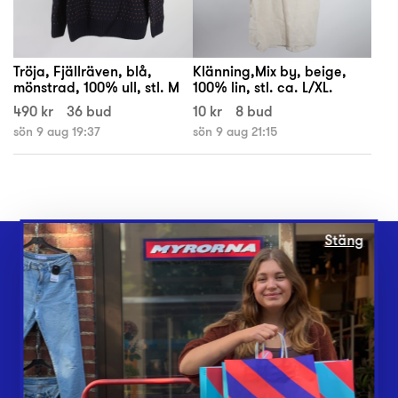
Tröja, Fjällräven, blå,
Klänning,Mix by, beige,
mönstrad, 100% ull, stl. M
100% lin, stl. ca. L/XL.
490 kr
36 bud
10 kr
8 bud
sön 9 aug 19:37
sön 9 aug 21:15
Stäng
Webbshop
Butiker
Lämna in
Vårt överskott