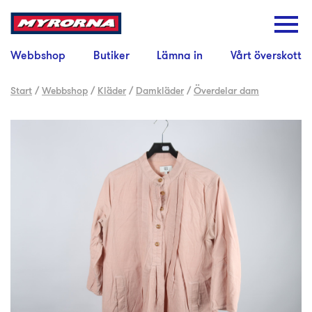
Webbshop
Butiker
Lämna in
Vårt överskott
Start
/
Webbshop
/
Kläder
/
Damkläder
/
Överdelar dam