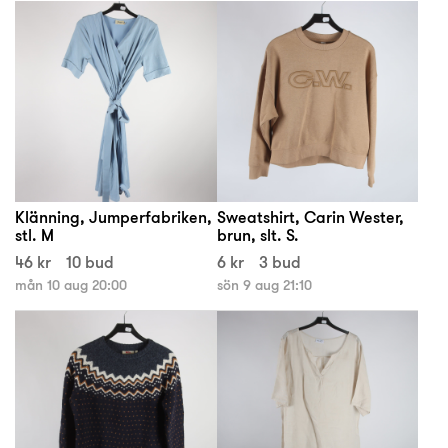
Klänning, Jumperfabriken,
Sweatshirt, Carin Wester,
stl. M
brun, slt. S.
46 kr
10 bud
6 kr
3 bud
mån 10 aug 20:00
sön 9 aug 21:10