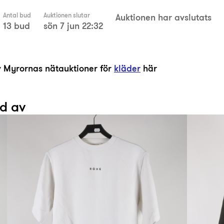
Antal bud
Auktionen slutar
Auktionen har avslutats
13 bud
sön 7 jun 22:32
av Myrornas nätauktioner för
kläder
här
ad av