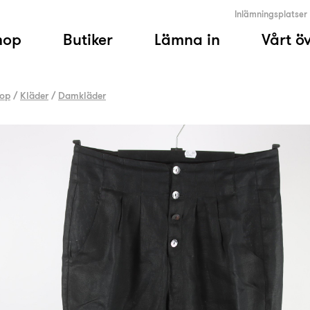
Inlämningsplatser
hop
Butiker
Lämna in
Vårt ö
op
/
Kläder
/
Damkläder