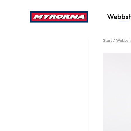
Sök
Webbs
Start
/
Webbsh