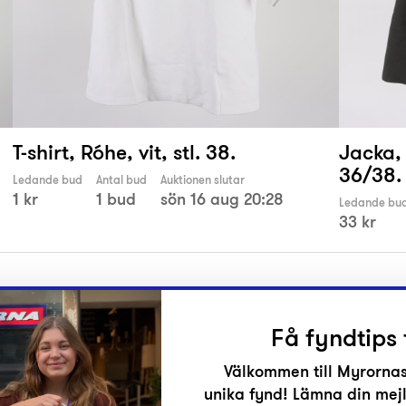
T-shirt, Róhe, vit, stl. 38.
Jacka, 
36/38.
Ledande bud
Antal bud
Auktionen slutar
1 kr
1 bud
sön 16 aug 20:28
Ledande bu
33 kr
Få fyndtips 
Välkommen till Myrornas
unika fynd! Lämna din mejl
r