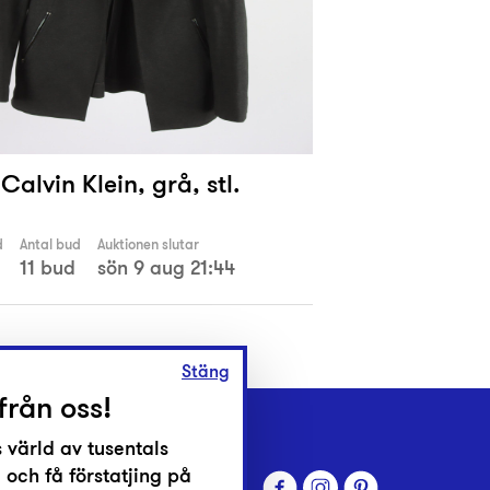
Calvin Klein, grå, stl.
d
Antal bud
Auktionen slutar
11 bud
sön 9 aug 21:44
Stäng
från oss!
 värld av tusentals
 och få förstatjing på