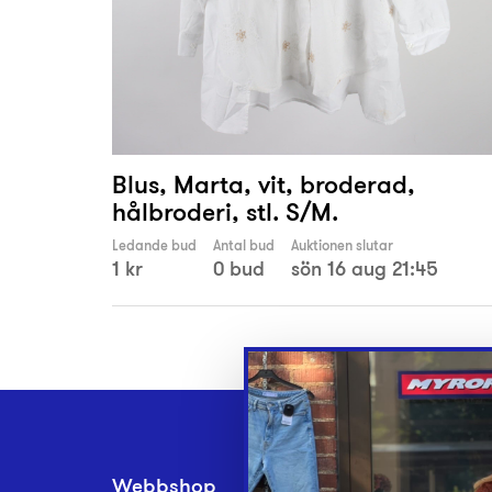
Blus, Marta, vit, broderad,
hålbroderi, stl. S/M.
Ledande bud
Antal bud
Auktionen slutar
1 kr
0 bud
sön 16 aug 21:45
Webbshop
Inlämningsplatse