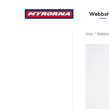
Sök
Webbs
Start
/
Webbsh