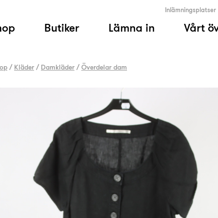
Inlämningsplatser
hop
Butiker
Lämna in
Vårt ö
op
/
Kläder
/
Damkläder
/
Överdelar dam