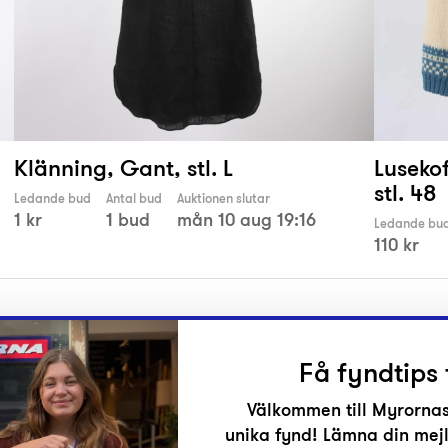
Klänning, Gant, stl. L
Lusekof
stl. 48
Ledande bud
Antal bud
Auktionen slutar
1 kr
1 bud
mån 10 aug 19:16
Ledande bu
110 kr
Få fyndtips 
Välkommen till Myrornas
unika fynd! Lämna din mejl
r