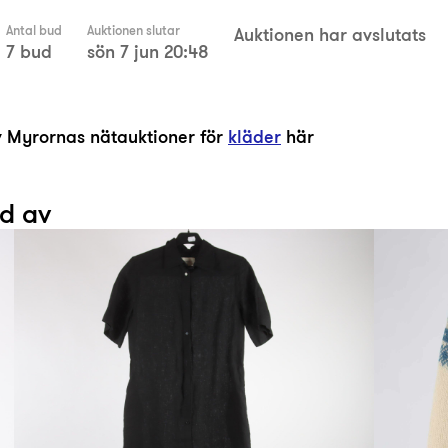
Antal bud
Auktionen slutar
Auktionen har avslutats
7 bud
sön 7 jun 20:48
av Myrornas nätauktioner för
kläder
här
ad av