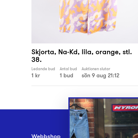
Skjorta, Na-Kd, lila, orange, stl.
38.
Ledande bud
Antal bud
Auktionen slutar
1 kr
1 bud
sön 9 aug 21:12
Webbshop
Inlämningsplatse