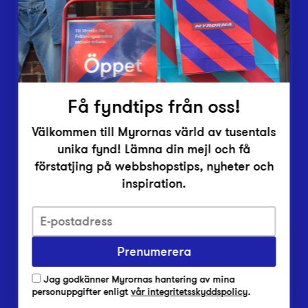
Inlämningsplatser
Om Myrorna
Lediga jobb
Pressrum
Kontakt
Få fyndtips från oss!
Välkommen till Myrornas värld av tusentals
unika fynd! Lämna din mejl och få
förstatjing på webbshopstips, nyheter och
inspiration.
Integritetsskyddspolicy
Prenumerera
Har du frågor om onlineköp, leverans eller retur?
Vanliga frågor om vår webbshop
Jag godkänner Myrornas hantering av mina
Har du frågor om vår verksamhet?
personuppgifter enligt
vår integritetsskyddspolicy
.
Vanliga frågor om Myrorna