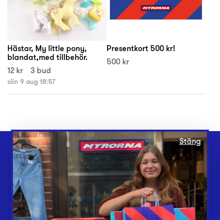
Hästar, My little pony,
Presentkort 500 kr!
blandat,med tillbehör.
500 kr
12 kr
3 bud
sön 9 aug 18:57
Stäng
Webbshop
Butiker
Lämna in
Vårt överskott