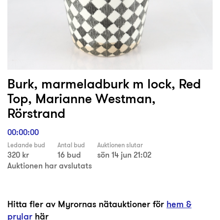
Burk, marmeladburk m lock, Red
Top, Marianne Westman,
Rörstrand
00:00:00
Ledande bud
Antal bud
Auktionen slutar
320 kr
16 bud
sön 14 jun 21:02
Auktionen har avslutats
Hitta fler av Myrornas nätauktioner för
hem &
prylar
här