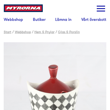
Webbshop
Butiker
Lämna in
Vårt överskott
Start
/
Webbshop
/
Hem & Prylar
/
Glas & Porslin