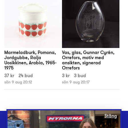
Marmeladburk, Pomona,
Vas, glas, Gunnar Cyrén,
Jordgubbe, Raija
Orrefors, motiv med
Uosikkinen, Arabia, 1965-
ansikten, signerad
1975
Orrefors
37 kr
24 bud
3 kr
3 bud
sön 9 aug 20:12
sön 9 aug 20:17
Stäng
Webbshop