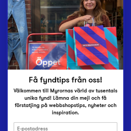
Butiker
Lämna in
Vårt överskott
Inlämningsplatser
Om Myrorna
Lediga jobb
Pressrum
Kontakt
Få fyndtips från oss!
Välkommen till Myrornas värld av tusentals
unika fynd! Lämna din mejl och få
förstatjing på webbshopstips, nyheter och
inspiration.
Integritetsskyddspolicy