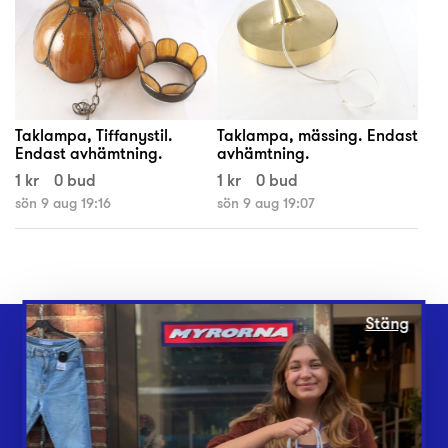
Taklampa, Tiffanystil.
Taklampa, mässing. Endast
Endast avhämtning.
avhämtning.
1 kr
0 bud
1 kr
0 bud
sön 9 aug 19:16
sön 9 aug 19:07
Stäng
Webbshop
Butiker
Lämna in