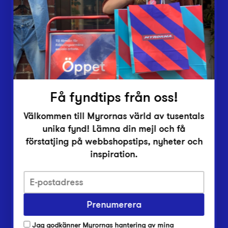
Vårt överskott
Inlämningsplatser
Om Myrorna
Lediga jobb
Pressrum
Kontakt
Få fyndtips från oss!
Välkommen till Myrornas värld av tusentals
unika fynd! Lämna din mejl och få
förstatjing på webbshopstips, nyheter och
inspiration.
Integritetsskyddspolicy
Prenumerera
Har du frågor om onlineköp, leverans eller retur?
Vanliga frågor om vår webbshop
Jag godkänner Myrornas hantering av mina
Har du frågor om vår verksamhet?