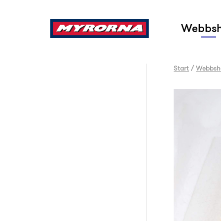
Sök
Webbs
Start
/
Webbsh