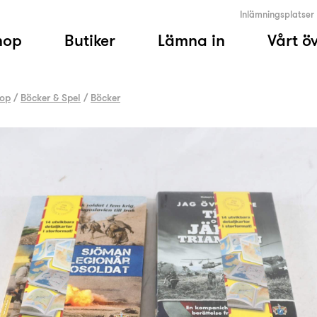
Inlämningsplatser
hop
Butiker
Lämna in
Vårt ö
op
/
Böcker & Spel
/
Böcker