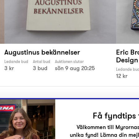
Augustinus bekännelser
Eric B
Design
Ledande bud
Antal bud
Auktionen slutar
3 kr
3 bud
sön 9 aug 20:25
Ledande bu
12 kr
Få fyndtips 
Välkommen till Myrornas
unika fynd! Lämna din mejl
r