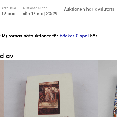
Antal bud
Auktionen slutar
Auktionen har avslutats
19 bud
sön 17 maj 20:29
av Myrornas nätauktioner för
böcker & spel
här
ad av