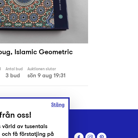
roug, Islamic Geometric
d
Antal bud
Auktionen slutar
3 bud
sön 9 aug 19:31
Stäng
från oss!
 värld av tusentals
 och få förstatjing på