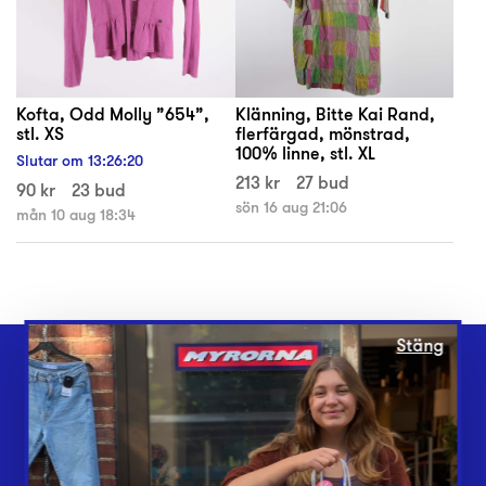
Kofta, Odd Molly ”654”,
Klänning, Bitte Kai Rand,
stl. XS
flerfärgad, mönstrad,
100% linne, stl. XL
Slutar om
13
:
26
:
20
213 kr
27 bud
90 kr
23 bud
sön 16 aug 21:06
mån 10 aug 18:34
Stäng
Webbshop
Butiker
Lämna in