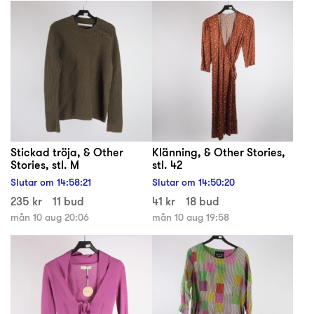
Stickad tröja, & Other
Klänning, & Other Stories,
Stories, stl. M
stl. 42
Slutar om
14
:
58
:
21
Slutar om
14
:
50
:
20
235 kr
11 bud
41 kr
18 bud
mån 10 aug 20:06
mån 10 aug 19:58