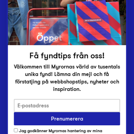
Vårt överskott
Inlämningsplatser
Om Myrorna
Lediga jobb
Pressrum
Kontakt
Få fyndtips från oss!
Välkommen till Myrornas värld av tusentals
unika fynd! Lämna din mejl och få
förstatjing på webbshopstips, nyheter och
inspiration.
Integritetsskyddspolicy
Prenumerera
Har du frågor om onlineköp, leverans eller retur?
Vanliga frågor om vår webbshop
Jag godkänner Myrornas hantering av mina
Har du frågor om vår verksamhet?