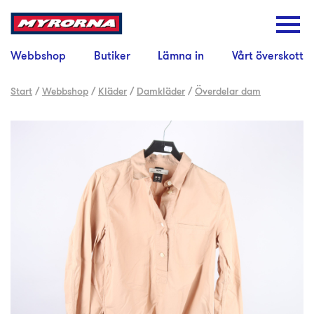
Webbshop
Butiker
Lämna in
Vårt överskott
Start
/
Webbshop
/
Kläder
/
Damkläder
/
Överdelar dam