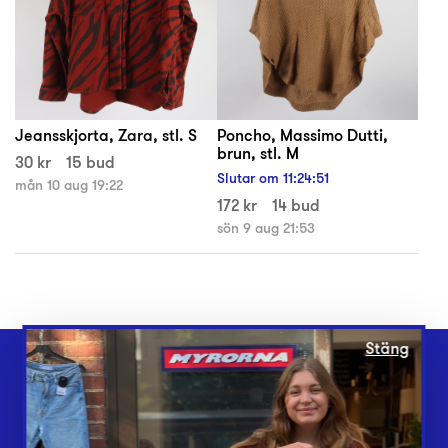
Jeansskjorta, Zara, stl. S
Poncho, Massimo Dutti,
brun, stl. M
30 kr
15 bud
Slutar om
11
:
24
:
51
mån 10 aug 19:22
172 kr
14 bud
sön 9 aug 21:53
Stäng
Webbshop
Butiker