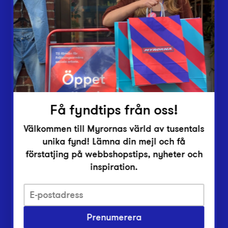
Lämna in
Vårt överskott
Inlämningsplatser
Om Myrorna
Lediga jobb
Pressrum
Kontakt
Få fyndtips från oss!
Välkommen till Myrornas värld av tusentals
unika fynd! Lämna din mejl och få
förstatjing på webbshopstips, nyheter och
inspiration.
Integritetsskyddspolicy
Prenumerera
Har du frågor om onlineköp, leverans eller retur?
Vanliga frågor om vår webbshop