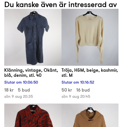
Du kanske även är intresserad av
Klänning, vintage, Okänt,
Tröja, H&M, beige, kashmir,
blå, denim, stl. 40
stl. M
Slutar om
10
:
06
:
50
Slutar om
10
:
16
:
52
18 kr
5 bud
50 kr
16 bud
sön 9 aug 20:35
sön 9 aug 20:45