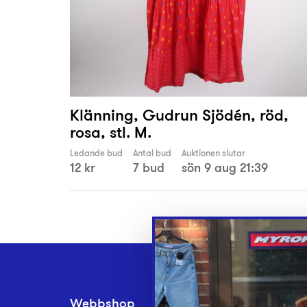
Klänning, Gudrun Sjödén, röd,
rosa, stl. M.
Ledande bud
Antal bud
Auktionen slutar
12 kr
7 bud
sön 9 aug 21:39
Webbshop
Inlämningsplatse