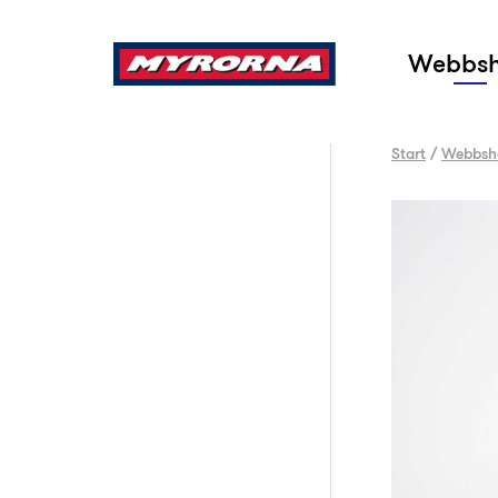
Sök
Webbs
Start
/
Webbsh