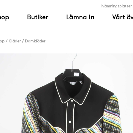
Inlämningsplatser
hop
Butiker
Lämna in
Vårt ö
op
/
Kläder
/
Damkläder