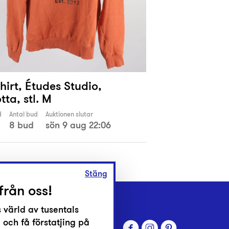
irt, Études Studio,
tta, stl. M
d
Antal bud
Auktionen slutar
8 bud
sön 9 aug 22:06
Stäng
från oss!
 värld av tusentals
 och få förstatjing på