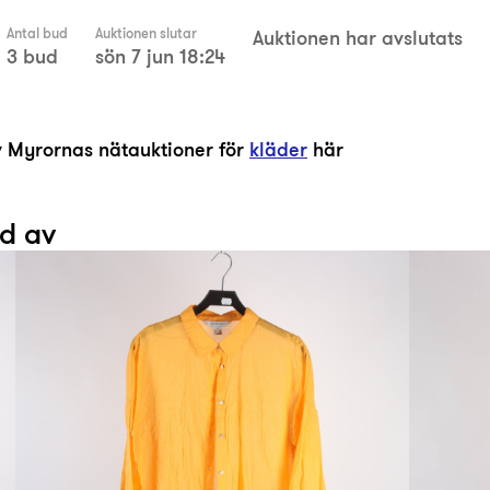
Antal bud
Auktionen slutar
Auktionen har avslutats
3 bud
sön 7 jun 18:24
av Myrornas nätauktioner för
kläder
här
ad av