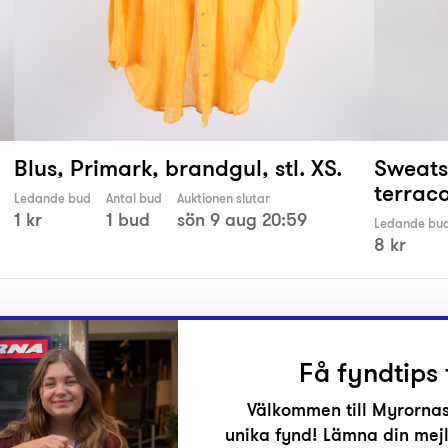
Blus, Primark, brandgul, stl. XS.
Sweatsh
terraco
Ledande bud
Antal bud
Auktionen slutar
1 kr
1 bud
sön 9 aug 20:59
Ledande bu
8 kr
Få fyndtips 
Välkommen till Myrornas
unika fynd! Lämna din mejl
r