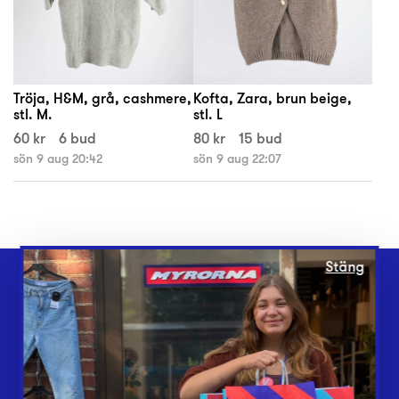
Tröja, H&M, grå, cashmere,
Kofta, Zara, brun beige,
stl. M.
stl. L
60 kr
6 bud
80 kr
15 bud
sön 9 aug 20:42
sön 9 aug 22:07
Stäng
Webbshop
Butiker
Lämna in
Vårt överskott