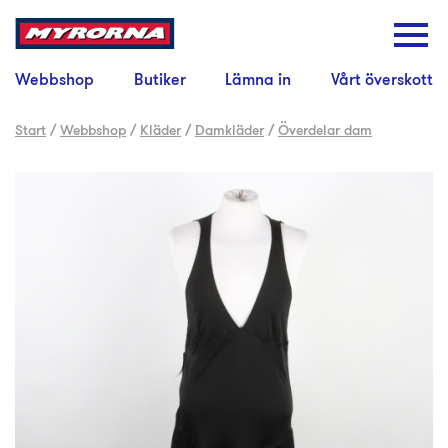
Webbshop
Butiker
Lämna in
Vårt överskott
Start
/
Webbshop
/
Kläder
/
Damkläder
/
Överdelar dam