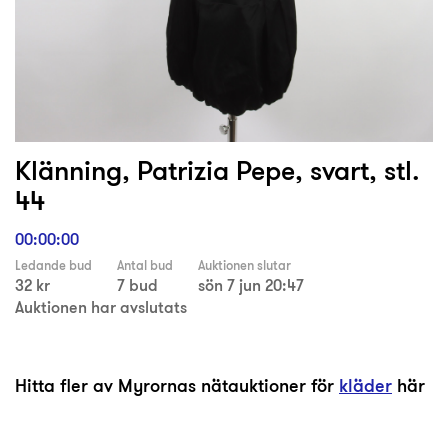
Klänning, Patrizia Pepe, svart, stl.
44
00:00:00
Ledande bud
Antal bud
Auktionen slutar
32 kr
7 bud
sön 7 jun 20:47
Auktionen har avslutats
Hitta fler av Myrornas nätauktioner för
kläder
här