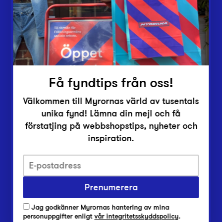
Inlämningsplatser
Om Myrorna
Lediga jobb
Pressrum
Kontakt
Få fyndtips från oss!
Välkommen till Myrornas värld av tusentals
unika fynd! Lämna din mejl och få
förstatjing på webbshopstips, nyheter och
inspiration.
Integritetsskyddspolicy
Prenumerera
Har du frågor om onlineköp, leverans eller retur?
Vanliga frågor om vår webbshop
Jag godkänner Myrornas hantering av mina
Har du frågor om vår verksamhet?
personuppgifter enligt
vår integritetsskyddspolicy
.
Vanliga frågor om Myrorna