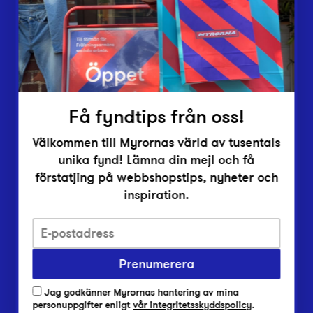
Inlämningsplatser
Om Myrorna
Lediga jobb
Pressrum
Kontakt
Få fyndtips från oss!
Välkommen till Myrornas värld av tusentals
unika fynd! Lämna din mejl och få
förstatjing på webbshopstips, nyheter och
inspiration.
Integritetsskyddspolicy
Prenumerera
Har du frågor om onlineköp, leverans eller retur?
Vanliga frågor om vår webbshop
Jag godkänner Myrornas hantering av mina
Har du frågor om vår verksamhet?
personuppgifter enligt
vår integritetsskyddspolicy
.
Vanliga frågor om Myrorna