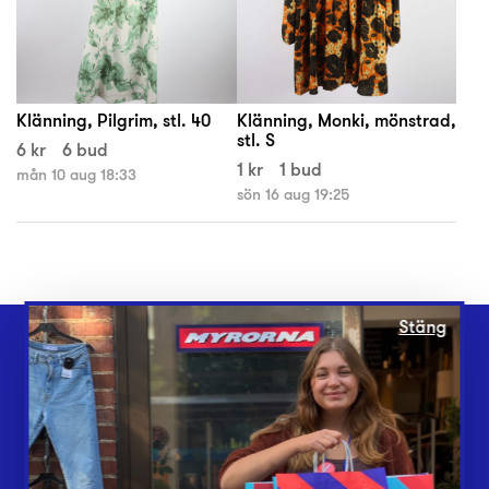
Klänning, Pilgrim, stl. 40
Klänning, Monki, mönstrad,
stl. S
6 kr
6 bud
1 kr
1 bud
mån 10 aug 18:33
sön 16 aug 19:25
Stäng
Webbshop
Butiker
Lämna in
Vårt överskott