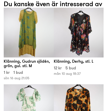
Du kanske även är intresserad av
Klänning, Gudrun sjödén,
Klänning, Derhy, stl. L
grön, gul. stl. M
12 kr
5 bud
1 kr
1 bud
mån 10 aug 18:37
sön 16 aug 21:05