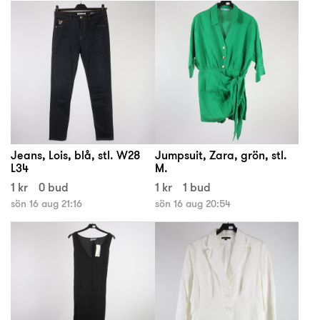
Jeans, Lois, blå, stl. W28
Jumpsuit, Zara, grön, stl.
L34
M.
1 kr
0 bud
1 kr
1 bud
sön 16 aug 21:16
sön 16 aug 20:54