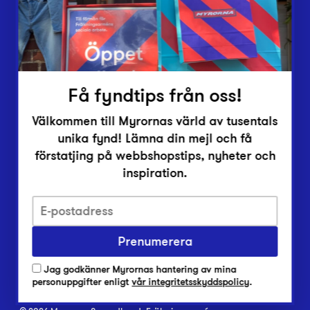
Inlämningsplatser
Om Myrorna
Lediga jobb
Pressrum
Kontakt
Få fyndtips från oss!
Välkommen till Myrornas värld av tusentals
unika fynd! Lämna din mejl och få
förstatjing på webbshopstips, nyheter och
inspiration.
Integritetsskyddspolicy
Prenumerera
Har du frågor om onlineköp, leverans eller retur?
Vanliga frågor om vår webbshop
Jag godkänner Myrornas hantering av mina
Har du frågor om vår verksamhet?
personuppgifter enligt
vår integritetsskyddspolicy
.
Vanliga frågor om Myrorna