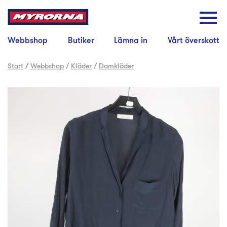
Webbshop
Butiker
Lämna in
Vårt överskott
Start
/
Webbshop
/
Kläder
/
Damkläder