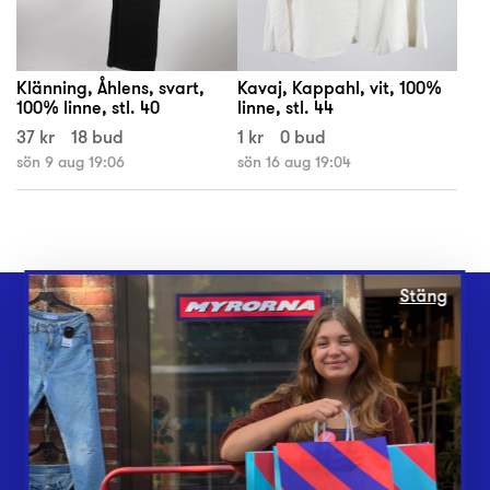
Klänning, Åhlens, svart,
Kavaj, Kappahl, vit, 100%
100% linne, stl. 40
linne, stl. 44
37 kr
18 bud
1 kr
0 bud
sön 9 aug 19:06
sön 16 aug 19:04
Stäng
Webbshop
Butiker
Lämna in
Vårt överskott