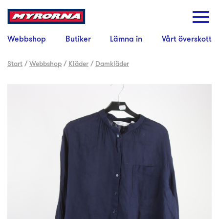
Webbshop
Butiker
Lämna in
Vårt överskott
Start
/
Webbshop
/
Kläder
/
Damkläder