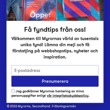
Inlämningsplatser
Om Myrorna
Lediga jobb
Pressrum
Kontakt
Få fyndtips från oss!
Välkommen till Myrornas värld av tusentals
unika fynd! Lämna din mejl och få
förstatjing på webbshopstips, nyheter och
inspiration.
Integritetsskyddspolicy
Har du frågor om onlineköp, leverans eller retur?
Prenumerera
Vanliga frågor om vår webbshop
Jag godkänner Myrornas hantering av mina
Har du frågor om vår verksamhet?
personuppgifter enligt
vår integritetsskyddspolicy
.
Vanliga frågor om Myrorna
© 2026 Myrorna, Secondhand. Frälsningsarmén