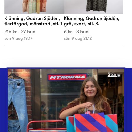
Klänning, Gudrun Sjödén,
Klänning, Gudrun Sjödén,
flerfärgad, mönstrad, stl. L
grå, svart, stl. S.
215 kr
27 bud
6 kr
3 bud
sön 9 aug 19:17
sön 9 aug 21:12
Stäng
Webbshop
Butiker
Lämna in
Vårt överskott