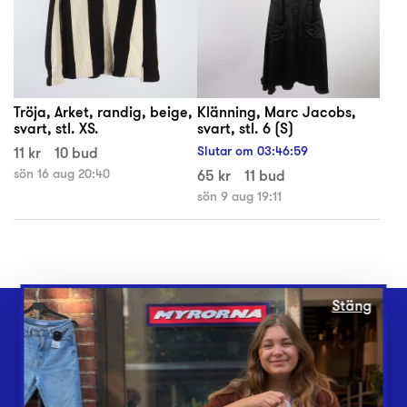
Tröja, Arket, randig, beige,
Klänning, Marc Jacobs,
svart, stl. XS.
svart, stl. 6 (S)
11 kr
10 bud
Slutar om
03
:
46
:
59
sön 16 aug 20:40
65 kr
11 bud
sön 9 aug 19:11
Stäng
Webbshop
Butiker
Lämna in