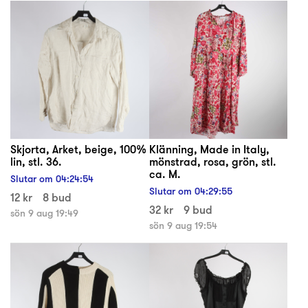
Skjorta, Arket, beige, 100%
Klänning, Made in Italy,
lin, stl. 36.
mönstrad, rosa, grön, stl.
ca. M.
Slutar om
04
:
24
:
54
Slutar om
04
:
29
:
55
12 kr
8 bud
32 kr
9 bud
sön 9 aug 19:49
sön 9 aug 19:54