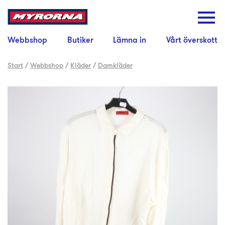
Webbshop
Butiker
Lämna in
Vårt överskott
Start
/
Webbshop
/
Kläder
/
Damkläder