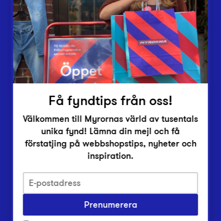
Vårt överskott
Inlämningsplatser
Om Myrorna
Lediga jobb
Pressrum
Kontakt
Få fyndtips från oss!
Välkommen till Myrornas värld av tusentals
unika fynd! Lämna din mejl och få
förstatjing på webbshopstips, nyheter och
inspiration.
Integritetsskyddspolicy
Prenumerera
Har du frågor om onlineköp, leverans eller retur?
Vanliga frågor om vår webbshop